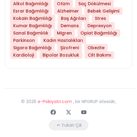
Alkol Bağımlılığı
Otizm
Saç Dökülmesi
Esrar Bağımlılığı
Alzheimer
Bebek Gelişimi
Kokain Bağımlılığı
Baş Ağrıları
Stres
Kumar Bağımlılığı
Demans
Depresyon
Sanal Bağımlılık
Migren
Opiat Bağımlılığı
Parkinson
Kadın Hastalıkları
Sigara Bağımlılığı
Şizofreni
Obezite
Kardioloji
Bipolar Bozukluk
Cilt Bakımı
©
2026
e-Psikiyatri.com
, bir NPGRUP sitesidir,
Faceebok
Twitter
Youtube
Yukarı Çık