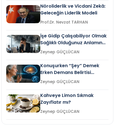
Nöroliderlik ve Vicdani Zekâ:
Geleceğin Liderlik Modeli
Prof.Dr. Nevzat TARHAN
İşe Gidip Çalışabiliyor Olmak
Sağlıklı Olduğunuz Anlamına
Gelir mi?
Zeynep GÜÇLÜCAN
Konuşurken “Şey” Demek
Erken Demans Belirtisi
Olabilir mi?
Zeynep GÜÇLÜCAN
Kahveye Limon Sıkmak
Zayıflatır mı?
Zeynep GÜÇLÜCAN