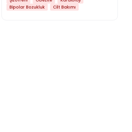
Şizofreni
Obezite
Kardioloji
Bipolar Bozukluk
Cilt Bakımı
Daha Az Protein Tüketmek Yaşlanmayı Yava