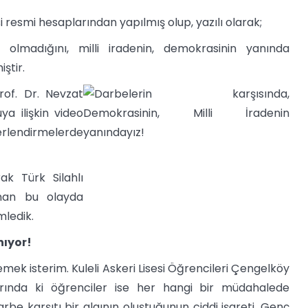
si resmi hesaplarından yapılmış olup, yazılı olarak;
 olmadığını, milli iradenin, demokrasinin yanında
ştir.
rof. Dr. Nevzat
a ilişkin video
rlendirmelerde
ak Türk Silahlı
nan bu olayda
mledik.
nıyor!
lemek isterim. Kuleli Askeri Lisesi Öğrencileri Çengelköy
arında ki öğrenciler ise her hangi bir müdahalede
rbe karşıtı bir algının oluştuğunun ciddi işareti. Genç