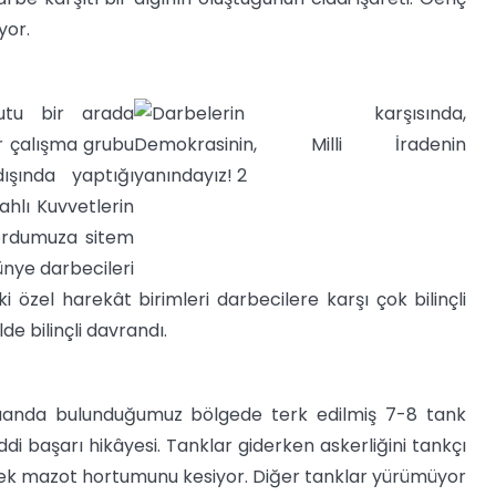
yor.
yutu bir arada
bir çalışma grubu
ışında yaptığı
ahlı Kuvvetlerin
 ordumuza sitem
ünye darbecileri
eki özel harekât birimleri darbecilere karşı çok bilinçli
de bilinçli davrandı.
Şuanda bulunduğumuz bölgede terk edilmiş 7-8 tank
ddi başarı hikâyesi. Tanklar giderken askerliğini tankçı
rerek mazot hortumunu kesiyor. Diğer tanklar yürümüyor