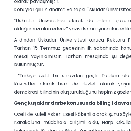
olarak paylaşmıştır.
Konuyla ilgili ilk kınama ve tepki Üsküdar Üniversite
“Üsküdar Üniversitesi olarak darbelerin çözüm
olduğumuzu ilan ederiz” yazısı kamuoyuna ilan edilmi
Ardından Üsküdar Üniversitesi kurucu Rektörü P
Tarhan 15 Temmuz gecesinin ilk sabahında konuy
mesaj yayınlamıştır. Tarhan mesajında şu değe
bulunmuştur.
“Türkiye ciddi bir sınavdan geçti. Toplum olar
Kuvvetler olarak hem de devlet olarak yaşa
demokrasi bilincinin oluşturulduğunu hepimiz gözle
Genç kuşaklar darbe konusunda bilinçli davra
Özellikle Kuleli Askeri Lisesi kökenli olarak şunu söy
Karakoluna müdahale girişimi oldu, Harp Okull
bulunmadı. Bu durum Silahlı Kuvvetleri içerisinde da