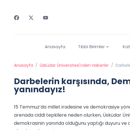
Faceebok
Twitter
Youtube
Anasayfa
Tıbbi Birimler
Kat
Anasayfa
/
Üsküdar Üniversitesi'nden Haberler
/
Darbele
Darbelerin karşısında, Demo
yanındayız!
15 Temmuz’da millet iradesine ve demokrasiye yöneli
arenada ciddi tepkilere neden olurken, Üsküdar Ünive
demokrasinin yanında olduğunu yaptığı duyuru ve 