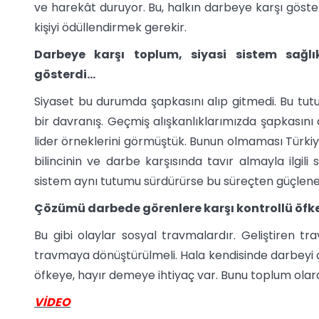
ve harekât duruyor. Bu, halkın darbeye karşı göster
kişiyi ödüllendirmek gerekir.
Darbeye karşı toplum, siyasi sistem sağlık
gösterdi…
Siyaset bu durumda şapkasını alıp gitmedi. Bu tut
bir davranış. Geçmiş alışkanlıklarımızda şapkasını a
lider örneklerini görmüştük. Bunun olmaması Türki
bilincinin ve darbe karşısında tavır almayla ilgili 
sistem aynı tutumu sürdürürse bu süreçten güçlene
Çözümü darbede görenlere karşı kontrollü öfke
Bu gibi olaylar sosyal travmalardır. Geliştiren tr
travmaya dönüştürülmeli. Hala kendisinde darbeyi ç
öfkeye, hayır demeye ihtiyaç var. Bunu toplum olar
VİDEO