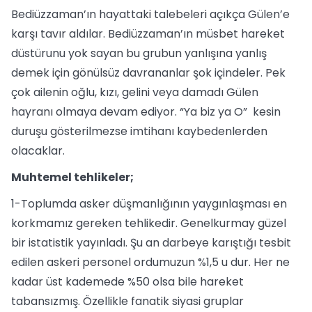
Bediüzzaman’ın hayattaki talebeleri açıkça Gülen’e
karşı tavır aldılar. Bediüzzaman’ın müsbet hareket
düstürunu yok sayan bu grubun yanlışına yanlış
demek için gönülsüz davrananlar şok içindeler. Pek
çok ailenin oğlu, kızı, gelini veya damadı Gülen
hayranı olmaya devam ediyor. “Ya biz ya O” kesin
duruşu gösterilmezse imtihanı kaybedenlerden
olacaklar.
Muhtemel tehlikeler;
1-Toplumda asker düşmanlığının yaygınlaşması en
korkmamız gereken tehlikedir. Genelkurmay güzel
bir istatistik yayınladı. Şu an darbeye karıştığı tesbit
edilen askeri personel ordumuzun %1,5 u dur. Her ne
kadar üst kademede %50 olsa bile hareket
tabansızmış. Özellikle fanatik siyasi gruplar