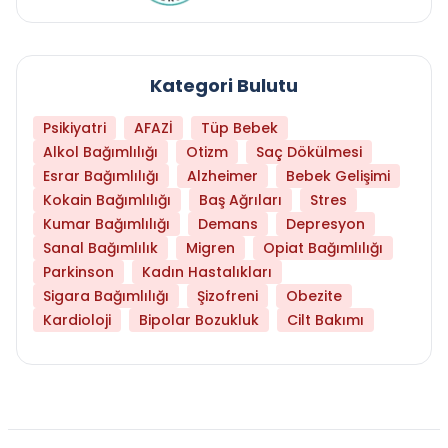
Kategori Bulutu
Psikiyatri
AFAZİ
Tüp Bebek
Alkol Bağımlılığı
Otizm
Saç Dökülmesi
Esrar Bağımlılığı
Alzheimer
Bebek Gelişimi
Kokain Bağımlılığı
Baş Ağrıları
Stres
Kumar Bağımlılığı
Demans
Depresyon
Sanal Bağımlılık
Migren
Opiat Bağımlılığı
Parkinson
Kadın Hastalıkları
Sigara Bağımlılığı
Şizofreni
Obezite
Kardioloji
Bipolar Bozukluk
Cilt Bakımı