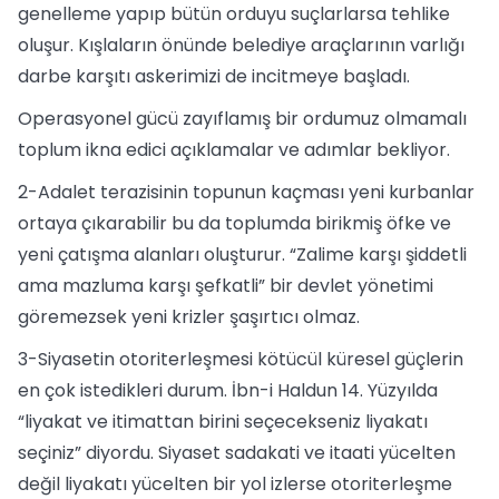
genelleme yapıp bütün orduyu suçlarlarsa tehlike
oluşur. Kışlaların önünde belediye araçlarının varlığı
darbe karşıtı askerimizi de incitmeye başladı.
Operasyonel gücü zayıflamış bir ordumuz olmamalı
toplum ikna edici açıklamalar ve adımlar bekliyor.
2-Adalet terazisinin topunun kaçması yeni kurbanlar
ortaya çıkarabilir bu da toplumda birikmiş öfke ve
yeni çatışma alanları oluşturur. “Zalime karşı şiddetli
ama mazluma karşı şefkatli” bir devlet yönetimi
göremezsek yeni krizler şaşırtıcı olmaz.
3-Siyasetin otoriterleşmesi kötücül küresel güçlerin
en çok istedikleri durum. İbn-i Haldun 14. Yüzyılda
“liyakat ve itimattan birini seçecekseniz liyakatı
seçiniz” diyordu. Siyaset sadakati ve itaati yücelten
değil liyakatı yücelten bir yol izlerse otoriterleşme