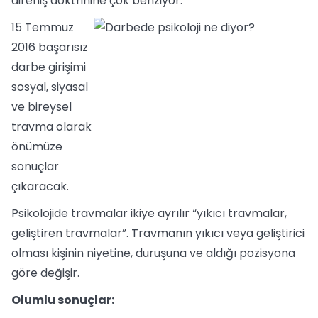
direniş doktrinine çok benziyor.
15 Temmuz
2016 başarısız
darbe girişimi
sosyal, siyasal
ve bireysel
travma olarak
önümüze
sonuçlar
çıkaracak.
Psikolojide travmalar ikiye ayrılır “yıkıcı travmalar,
geliştiren travmalar”. Travmanın yıkıcı veya geliştirici
olması kişinin niyetine, duruşuna ve aldığı pozisyona
göre değişir.
Olumlu sonuçlar: