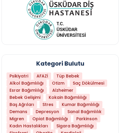
Kategori Bulutu
Psikiyatri
AFAZİ
Tüp Bebek
Alkol Bağımlılığı
Otizm
Saç Dökülmesi
Esrar Bağımlılığı
Alzheimer
Bebek Gelişimi
Kokain Bağımlılığı
Baş Ağrıları
Stres
Kumar Bağımlılığı
Daha Az Protein Tüketmek Yaşlanmayı Yava
Demans
Depresyon
Sanal Bağımlılık
Migren
Opiat Bağımlılığı
Parkinson
Kadın Hastalıkları
Sigara Bağımlılığı