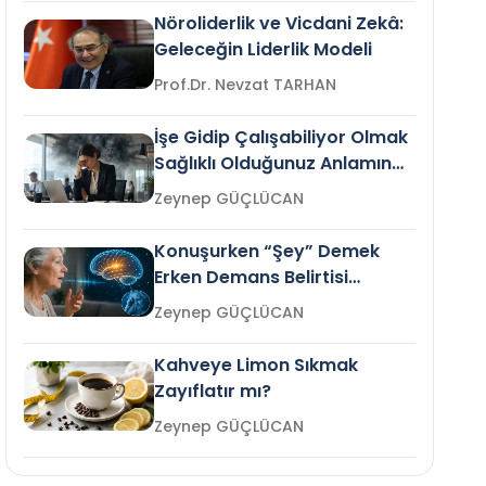
Nöroliderlik ve Vicdani Zekâ:
Geleceğin Liderlik Modeli
Prof.Dr. Nevzat TARHAN
İşe Gidip Çalışabiliyor Olmak
Sağlıklı Olduğunuz Anlamına
Gelir mi?
Zeynep GÜÇLÜCAN
Konuşurken “Şey” Demek
Erken Demans Belirtisi
Olabilir mi?
Zeynep GÜÇLÜCAN
Kahveye Limon Sıkmak
Zayıflatır mı?
Zeynep GÜÇLÜCAN