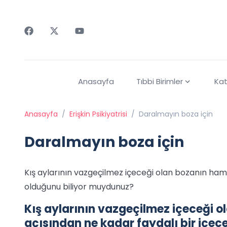
Faceebok
Twitter
Youtube
Anasayfa
Tıbbi Birimler
Kat
Anasayfa
/
Erişkin Psikiyatrisi
/
Daralmayın boza için
Daralmayın boza için
Kış aylarının vazgeçilmez içeceği olan bozanın hami
olduğunu biliyor muydunuz?
Kış aylarının vazgeçilmez içeceği o
açısından ne kadar faydalı bir içe