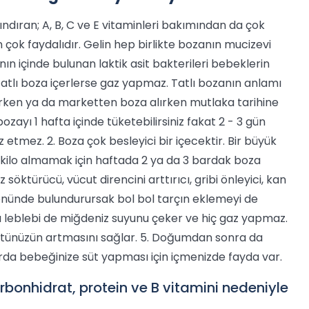
ındıran; A, B, C ve E vitaminleri bakımından da çok
 çok faydalıdır. Gelin hep birlikte bozanın mucizevi
nın içinde bulunan laktik asit bakterileri bebeklerin
l tatlı boza içerlerse gaz yapmaz. Tatlı bozanın anlamı
rken ya da marketten boza alırken mutlaka tarihine
bozayı 1 hafta içinde tüketebilirsiniz fakat 2 - 3 gün
 etmez. 2. Boza çok besleyici bir içecektir. Bir büyük
la kilo almamak için haftada 2 ya da 3 bardak boza
 söktürücü, vücut direncini arttırıcı, gribi önleyici, kan
özönünde bulundurursak bol bol tarçın eklemeyi de
ı leblebi de miğdeniz suyunu çeker ve hiç gaz yapmaz.
ütünüzün artmasını sağlar. 5. Doğumdan sonra da
arda bebeğinize süt yapması için içmenizde fayda var.
arbonhidrat, protein ve B vitamini nedeniyle