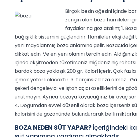
Birçok besin öğesini içinde bar
zengin olan boza hamileler için
faydalarına göz atalım; 1. Boza
bağışıklık sistemini güçlendirir. Hamileler ekşi deği
yeni mayalanmış boza anlamına gelir. Bozacıda içe
dikkat edin. Ve en yeni olanını tercih edin. Aldığınız 
içinde ekşitmeden tüketirseniz miğdeniz hiç rahatsız
bardak boza yaklaşık 200 gr. Kalori içerir. Çok faz
içmek yeterli olacaktır. 3. Tarçınsız boza olmaz... Gaz
şekeri dengeleyici ve iştah açıcı özelliklerini de g
unutmayın. Ayrıca bozaya koyacağınız bir avuç sar
4. Doğumdan evvel düzenli olarak boza içerseniz s
kalorisini de gözönünde bulundurarak belli miktarl
BOZA NEDEN SÜT YAPAR?
İçeriğindeki k
süt yapımına yardımcı olmaktadır.