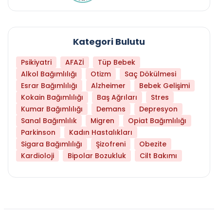
Kategori Bulutu
Psikiyatri
AFAZİ
Tüp Bebek
Alkol Bağımlılığı
Otizm
Saç Dökülmesi
Esrar Bağımlılığı
Alzheimer
Bebek Gelişimi
Kokain Bağımlılığı
Baş Ağrıları
Stres
Kumar Bağımlılığı
Demans
Depresyon
Sanal Bağımlılık
Migren
Opiat Bağımlılığı
Parkinson
Kadın Hastalıkları
Sigara Bağımlılığı
Şizofreni
Obezite
Kardioloji
Bipolar Bozukluk
Cilt Bakımı