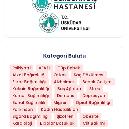
Kategori Bulutu
Psikiyatri
AFAZİ
Tüp Bebek
Alkol Bağımlılığı
Otizm
Saç Dökülmesi
Esrar Bağımlılığı
Alzheimer
Bebek Gelişimi
Kokain Bağımlılığı
Baş Ağrıları
Stres
Kumar Bağımlılığı
Demans
Depresyon
Sanal Bağımlılık
Migren
Opiat Bağımlılığı
Parkinson
Kadın Hastalıkları
Sigara Bağımlılığı
Şizofreni
Obezite
Kardioloji
Bipolar Bozukluk
Cilt Bakımı