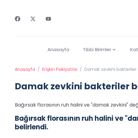
Faceebok
Twitter
Youtube
Anasayfa
Tıbbi Birimler
Kat
Anasayfa
/
Erişkin Psikiyatrisi
/
Damak zevkini bakteriler b
Damak zevkini bakteriler be
Bağırsak florasının ruh halini ve "damak zevkini" değiş
Bağırsak florasının ruh halini ve "da
belirlendi.