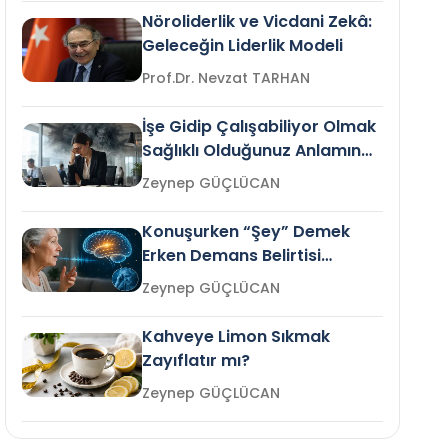
Nöroliderlik ve Vicdani Zekâ:
Geleceğin Liderlik Modeli
Prof.Dr. Nevzat TARHAN
İşe Gidip Çalışabiliyor Olmak
Sağlıklı Olduğunuz Anlamına
Gelir mi?
Zeynep GÜÇLÜCAN
Konuşurken “Şey” Demek
Erken Demans Belirtisi
Olabilir mi?
Zeynep GÜÇLÜCAN
Kahveye Limon Sıkmak
Zayıflatır mı?
Zeynep GÜÇLÜCAN