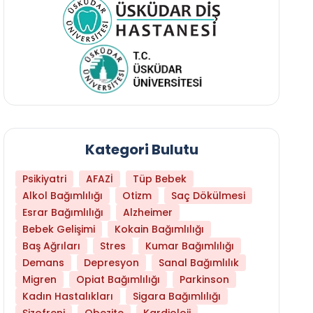
Kategori Bulutu
Psikiyatri
AFAZİ
Tüp Bebek
Alkol Bağımlılığı
Otizm
Saç Dökülmesi
Esrar Bağımlılığı
Alzheimer
Bebek Gelişimi
Kokain Bağımlılığı
Baş Ağrıları
Stres
Kumar Bağımlılığı
Daha Az Protein Tüketmek Yaşlanmayı Yava
Demans
Depresyon
Sanal Bağımlılık
Migren
Opiat Bağımlılığı
Parkinson
Kadın Hastalıkları
Sigara Bağımlılığı