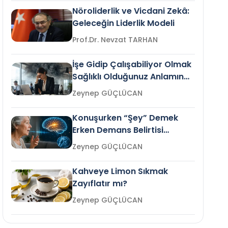
Nöroliderlik ve Vicdani Zekâ:
Geleceğin Liderlik Modeli
Prof.Dr. Nevzat TARHAN
İşe Gidip Çalışabiliyor Olmak
Sağlıklı Olduğunuz Anlamına
Gelir mi?
Zeynep GÜÇLÜCAN
Konuşurken “Şey” Demek
Erken Demans Belirtisi
Olabilir mi?
Zeynep GÜÇLÜCAN
Kahveye Limon Sıkmak
Zayıflatır mı?
Zeynep GÜÇLÜCAN