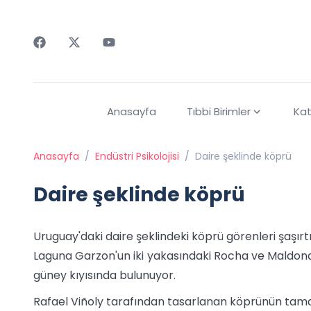
Faceebok
Twitter
Youtube
Anasayfa
Tıbbi Birimler
Kat
Anasayfa
/
Endüstri Psikolojisi
/
Daire şeklinde köprü
Daire şeklinde köprü
Uruguay'daki daire şeklindeki köprü görenleri şaşırtı
Laguna Garzon'un iki yakasındaki Rocha ve Maldona
güney kıyısında bulunuyor.
Rafael Viñoly tarafından tasarlanan köprünün tam