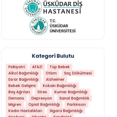
Kategori Bulutu
Psikiyatri
AFAZİ
Tüp Bebek
Alkol Bağımlılığı
Otizm
Saç Dökülmesi
Esrar Bağımlılığı
Alzheimer
Bebek Gelişimi
Kokain Bağımlılığı
Baş Ağrıları
Stres
Kumar Bağımlılığı
Hangi Yaşta Hangi Testi Yaptırmanız Gerekt
Demans
Depresyon
Sanal Bağımlılık
Migren
Opiat Bağımlılığı
Parkinson
Kadın Hastalıkları
Sigara Bağımlılığı