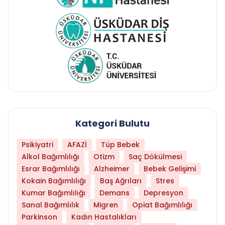
Kategori Bulutu
Psikiyatri
AFAZİ
Tüp Bebek
Alkol Bağımlılığı
Otizm
Saç Dökülmesi
Esrar Bağımlılığı
Alzheimer
Bebek Gelişimi
Kokain Bağımlılığı
Baş Ağrıları
Stres
Kumar Bağımlılığı
Demans
Depresyon
Sanal Bağımlılık
Migren
Opiat Bağımlılığı
Parkinson
Kadın Hastalıkları