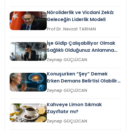
Nöroliderlik ve Vicdani Zekâ:
Geleceğin Liderlik Modeli
Prof.Dr. Nevzat TARHAN
İşe Gidip Çalışabiliyor Olmak
Sağlıklı Olduğunuz Anlamına
Gelir mi?
Zeynep GÜÇLÜCAN
Konuşurken “Şey” Demek
Erken Demans Belirtisi Olabilir
mi?
Zeynep GÜÇLÜCAN
Kahveye Limon Sıkmak
Zayıflatır mı?
Zeynep GÜÇLÜCAN