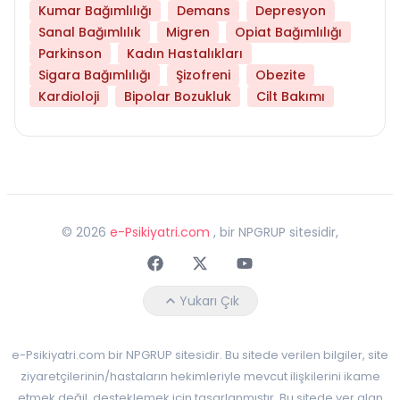
Kumar Bağımlılığı
Demans
Depresyon
Sanal Bağımlılık
Migren
Opiat Bağımlılığı
Parkinson
Kadın Hastalıkları
Sigara Bağımlılığı
Şizofreni
Obezite
Kardioloji
Bipolar Bozukluk
Cilt Bakımı
©
2026
e-Psikiyatri.com
, bir NPGRUP sitesidir,
Faceebok
Twitter
Youtube
Yukarı Çık
e-Psikiyatri.com bir NPGRUP sitesidir. Bu sitede verilen bilgiler, site
ziyaretçilerinin/hastaların hekimleriyle mevcut ilişkilerini ikame
etmek değil, desteklemek için tasarlanmıştır. Bu sitede yer alan