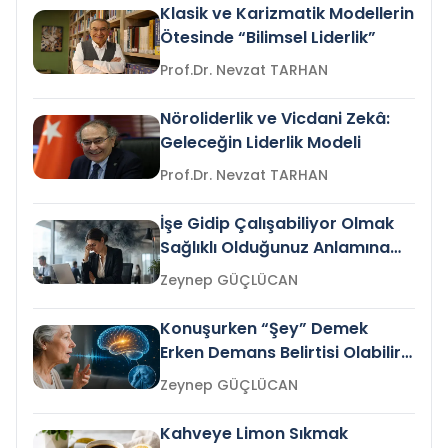
Klasik ve Karizmatik Modellerin
Ötesinde “Bilimsel Liderlik”
Prof.Dr. Nevzat TARHAN
Nöroliderlik ve Vicdani Zekâ:
Geleceğin Liderlik Modeli
Prof.Dr. Nevzat TARHAN
İşe Gidip Çalışabiliyor Olmak
Sağlıklı Olduğunuz Anlamına
Gelir mi?
Zeynep GÜÇLÜCAN
Konuşurken “Şey” Demek
Erken Demans Belirtisi Olabilir
mi?
Zeynep GÜÇLÜCAN
Kahveye Limon Sıkmak