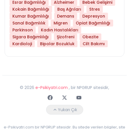
Esrar Bağımlılığı
Alzheimer
Bebek Gelişimi
Kokain Bağımlılığı
Baş Ağrıları
Stres
Kumar Bağımlılığı
Demans
Depresyon
Sanal Bağımlılık
Migren
Opiat Bağımlılığı
Parkinson
Kadın Hastalıkları
Sigara Bağımlılığı
Şizofreni
Obezite
Kardioloji
Bipolar Bozukluk
Cilt Bakımı
©
2026
e-Psikiyatri.com
, bir NPGRUP sitesidir,
Faceebok
Twitter
Youtube
Yukarı Çık
e-Psikiyatri.com bir NPGRUP sitesidir. Bu sitede verilen bilgiler, site