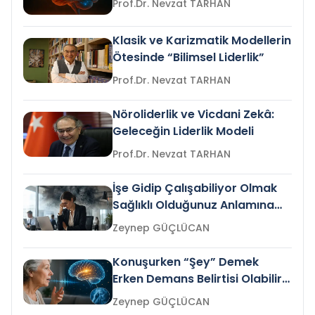
Prof.Dr. Nevzat TARHAN
Klasik ve Karizmatik Modellerin
Ötesinde “Bilimsel Liderlik”
Prof.Dr. Nevzat TARHAN
Nöroliderlik ve Vicdani Zekâ:
Geleceğin Liderlik Modeli
Prof.Dr. Nevzat TARHAN
İşe Gidip Çalışabiliyor Olmak
Sağlıklı Olduğunuz Anlamına
Gelir mi?
Zeynep GÜÇLÜCAN
Konuşurken “Şey” Demek
Erken Demans Belirtisi Olabilir
mi?
Zeynep GÜÇLÜCAN