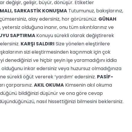
değişir, gelişir, büyür, dönüşür. Etiketler
İMALI, SARKASTİK KONUŞMA
Tutumunuz, bakışlarınız,
küçümsersiniz, alay edersiniz, hor görürsünüz.
GÜNAH
k, yetersiz olduğuna inanır, onu tüm sıkıntılarınız ve
UYU SAPTIRMA
Konuyu sürekli olarak değiştirerek
telersiniz.
KARŞI SALDIRI
Size yönelen eleştirilere
şkalarının sizi eleştirmesinden kaçınmak için çok
i denediğinizi ve hiçbir şeyin işe yaramadığını iddia
n olduğunu inkar edersiniz veya huzursuz olmadığınıza
ne sürekli öğüt vererek ‘yardım’ edersiniz.
PASİF-
rı çarparsınız.
AKIL OKUMA
Kimsenin akıl okuma
ndüğünü bildiğinizi düşünür ve ona göre cevap
 düşündüğünüzü, nasıl hissettiğinizi bilmesini beklersiniz.