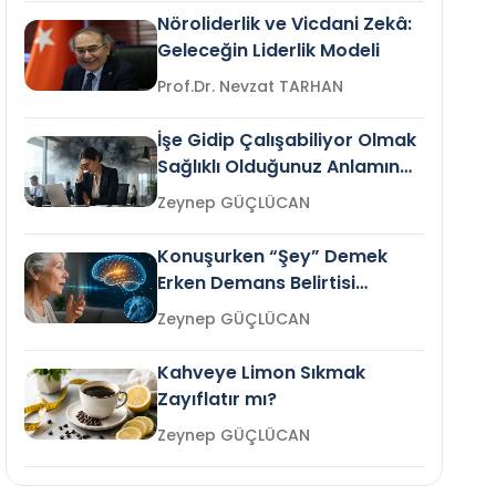
Nöroliderlik ve Vicdani Zekâ:
Geleceğin Liderlik Modeli
Prof.Dr. Nevzat TARHAN
İşe Gidip Çalışabiliyor Olmak
Sağlıklı Olduğunuz Anlamına
Gelir mi?
Zeynep GÜÇLÜCAN
Konuşurken “Şey” Demek
Erken Demans Belirtisi
Olabilir mi?
Zeynep GÜÇLÜCAN
Kahveye Limon Sıkmak
Zayıflatır mı?
Zeynep GÜÇLÜCAN