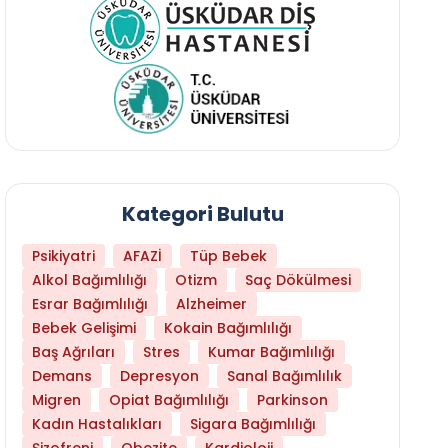
Kategori Bulutu
Psikiyatri
AFAZİ
Tüp Bebek
Alkol Bağımlılığı
Otizm
Saç Dökülmesi
Esrar Bağımlılığı
Alzheimer
Bebek Gelişimi
Kokain Bağımlılığı
Baş Ağrıları
Stres
Kumar Bağımlılığı
Bağırsak Çalıştıran Besinler Nelerdir?
Demans
Depresyon
Sanal Bağımlılık
Migren
Opiat Bağımlılığı
Parkinson
Kadın Hastalıkları
Sigara Bağımlılığı