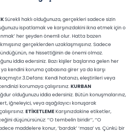
EK
Sürekli haklı olduğunuza, gerçekleri sadece sizin
olduğunuzu ispatlamak ve karşınızdakini ikna etmek için o
azanmak’ her şeyden önemli olur. Hatta bazen
bakmışsınız gerçeklerden uzaklaşmışsınız. Sadece
ündüğünün, ne hissettiğinin de önemi olmaz.
unu iddia edersiniz. Bazı kişiler başlarına gelen her
 de ya kendini koruma çabasına girer ya da karşı
açmıştır.3.Defans: Kendi hatanızı, eleştirileri veya
kendinizi korumaya çalışırsınız.
KURBAN
ağdur olduğunuzu iddia edersiniz. Bütün konuşmalarınız,
ert, iğneleyici, veya aşağılayıcı konuşarak
lışırsınız.
ETİKETLEME
Karşınızdakine etiketler,
ini düşünürsünüz: ‘’O tembelin biridir’’, ‘’O
er sadece maddelere konur, ‘bardak’ ‘masa’ vs. Çünkü bir