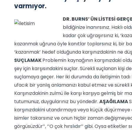
varmıyor.
DR. BURNS’ ÜN LİSTESİ
GERÇ
bildiğinize inanırsınız. Haklı 
kadar çok uğraşırsınız ki, ‘k
kazanmak uğruna öyle kanıtlar toplarsınız ki, bir 
‘kazanmak’ hedef olduğunda karşınızdakinin ne düş
SUÇLAMAK
Problemin kaynağının karşınızdaki olduğ
şey için karşısındakini suçlar. Sürekli suçlanan kişi
suçlamaya geçer. Her iki durumda da iletişimin tadı k
ufacık bir yanlış anlamanızı kabul etmez ve sürekli 
Karşınızdakinin zulmü ile karşı karşıya gelmiş bir m
tutumunuz, duygularınız bu yöndedir.
AŞAĞILAMA
S
karşınızdakini utandırmaya veya küçük düşürmeye ça
isimler takarsınız ve onun hiçbir zaman değişmeyeceğ
görgüsüzdür’’, ‘’O çok hırslıdır’’ gibi. Oysa etiketl