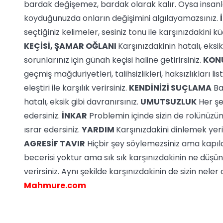
bardak değişemez, bardak olarak kalır. Oysa insanlar 
koyduğunuzda onların değişimini algılayamazsınız.
seçtiğiniz kelimeler, sesiniz tonu ile karşınızdakini 
KEÇİSİ, ŞAMAR OĞLANI
Karşınızdakinin hatalı, eksi
sorunlarınız için günah keçisi haline getirirsiniz.
KON
geçmiş mağduriyetleri, talihsizlikleri, haksızlıkları lis
eleştiri ile karşılık verirsiniz.
KENDİNİZİ SUÇLAMA
Ba
hatalı, eksik gibi davranırsınız.
UMUTSUZLUK
Her şey
edersiniz.
İNKAR
Problemin içinde sizin de rolünüzü
ısrar edersiniz.
YARDIM
Karşınızdakini dinlemek yeri
AGRESİF TAVIR
Hiçbir şey söylemezsiniz ama kapıla
becerisi yoktur ama sık sık karşınızdakinin ne düşü
verirsiniz. Aynı şekilde karşınızdakinin de sizin neler
Mahmure.com