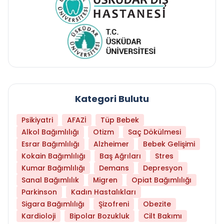
Kategori Bulutu
Psikiyatri
AFAZİ
Tüp Bebek
Alkol Bağımlılığı
Otizm
Saç Dökülmesi
Esrar Bağımlılığı
Alzheimer
Bebek Gelişimi
Kokain Bağımlılığı
Baş Ağrıları
Stres
Kumar Bağımlılığı
Demans
Depresyon
Sanal Bağımlılık
Migren
Opiat Bağımlılığı
Parkinson
Kadın Hastalıkları
Sigara Bağımlılığı
Şizofreni
Obezite
Kardioloji
Bipolar Bozukluk
Cilt Bakımı