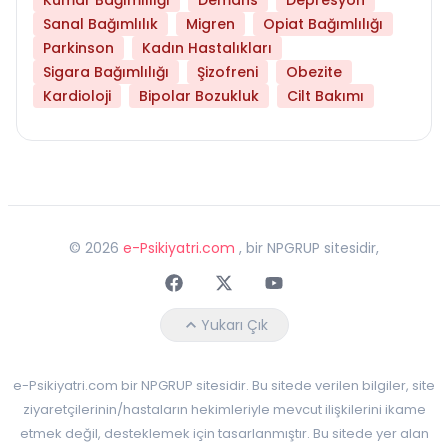
Sanal Bağımlılık
Migren
Opiat Bağımlılığı
Parkinson
Kadın Hastalıkları
Sigara Bağımlılığı
Şizofreni
Obezite
Kardioloji
Bipolar Bozukluk
Cilt Bakımı
©
2026
e-Psikiyatri.com
, bir NPGRUP sitesidir,
Faceebok
Twitter
Youtube
Yukarı Çık
e-Psikiyatri.com bir NPGRUP sitesidir. Bu sitede verilen bilgiler, site
ziyaretçilerinin/hastaların hekimleriyle mevcut ilişkilerini ikame
etmek değil, desteklemek için tasarlanmıştır. Bu sitede yer alan