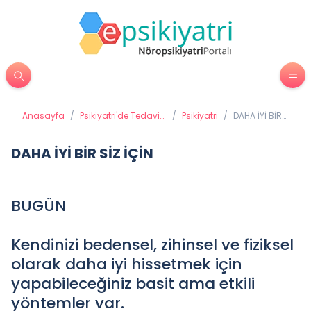
Anasayfa
/
Psikiyatri'de Tedavi
/
Psikiyatri
/
DAHA İYİ BİR
Yöntemleri
SİZ İÇİN
DAHA İYİ BİR SİZ İÇİN
BUGÜN
Kendinizi bedensel, zihinsel ve fiziksel
olarak daha iyi hissetmek için
yapabileceğiniz basit ama etkili
yöntemler var.