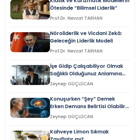
Klasik ve Karizmatik Modellerin
Ötesinde “Bilimsel Liderlik”
Prof.Dr. Nevzat TARHAN
Nöroliderlik ve Vicdani Zekâ:
Geleceğin Liderlik Modeli
Prof.Dr. Nevzat TARHAN
İşe Gidip Çalışabiliyor Olmak
Sağlıklı Olduğunuz Anlamına
Gelir mi?
Zeynep GÜÇLÜCAN
Konuşurken “Şey” Demek
Erken Demans Belirtisi Olabilir
mi?
Zeynep GÜÇLÜCAN
Kahveye Limon Sıkmak
Zayıflatır mı?