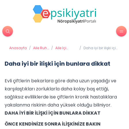
Anasayfa
/
Aile Ruh
/
Aile İçi
/
Daha iyi bir ilişki için
Sağlığı
Sağlıklı
bunlara dikkat
İletişim
Daha iyi bir ilişki için bunlara dikkat
Evli çiftlerin bekarlara göre daha uzun yaşadığı ve
karşılaştıkları zorluklarla daha kolay baş ettiği,
sağlıksız evliliklerde ise çiftlerin kronik hastalıklara
yakalanma riskinin daha yüksek olduğu biliniyor.
DAHA İYİ BİR İLİŞKİ İÇİN BUNLARA DİKKAT
ÖNCE KENDİNİZE SONRA İLİŞKİNİZE BAKIN