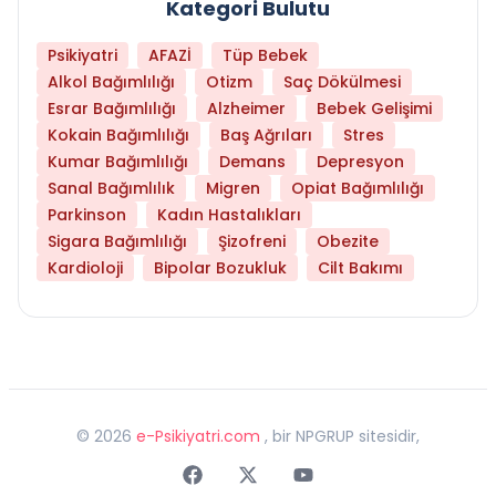
Kategori Bulutu
Psikiyatri
AFAZİ
Tüp Bebek
Alkol Bağımlılığı
Otizm
Saç Dökülmesi
Esrar Bağımlılığı
Alzheimer
Bebek Gelişimi
Kokain Bağımlılığı
Baş Ağrıları
Stres
Kumar Bağımlılığı
Demans
Depresyon
Sanal Bağımlılık
Migren
Opiat Bağımlılığı
Parkinson
Kadın Hastalıkları
Sigara Bağımlılığı
Şizofreni
Obezite
Kardioloji
Bipolar Bozukluk
Cilt Bakımı
©
2026
e-Psikiyatri.com
, bir NPGRUP sitesidir,