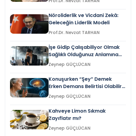
Prof.Dr. Nevzat TARHAN
Nöroliderlik ve Vicdani Zekâ:
Geleceğin Liderlik Modeli
Prof.Dr. Nevzat TARHAN
İşe Gidip Çalışabiliyor Olmak
Sağlıklı Olduğunuz Anlamına
Gelir mi?
Zeynep GÜÇLÜCAN
Konuşurken “Şey” Demek
Erken Demans Belirtisi Olabilir
mi?
Zeynep GÜÇLÜCAN
Kahveye Limon Sıkmak
Zayıflatır mı?
Zeynep GÜÇLÜCAN