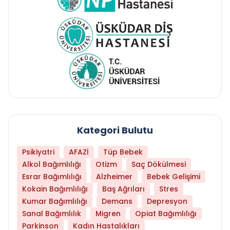
Kategori Bulutu
Psikiyatri
AFAZİ
Tüp Bebek
Alkol Bağımlılığı
Otizm
Saç Dökülmesi
Esrar Bağımlılığı
Alzheimer
Bebek Gelişimi
Kokain Bağımlılığı
Baş Ağrıları
Stres
Kumar Bağımlılığı
Demans
Depresyon
Sanal Bağımlılık
Migren
Opiat Bağımlılığı
Parkinson
Kadın Hastalıkları