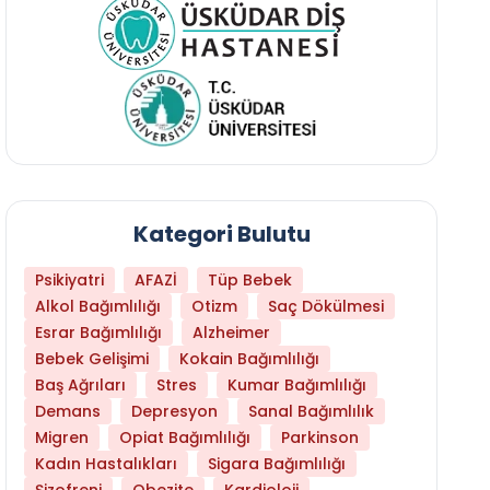
Kategori Bulutu
Psikiyatri
AFAZİ
Tüp Bebek
Alkol Bağımlılığı
Otizm
Saç Dökülmesi
Esrar Bağımlılığı
Alzheimer
Bebek Gelişimi
Kokain Bağımlılığı
Baş Ağrıları
Stres
Kumar Bağımlılığı
Hangi Yaşta Hangi Testi Yaptırmanız Gerekt
Demans
Depresyon
Sanal Bağımlılık
Migren
Opiat Bağımlılığı
Parkinson
Kadın Hastalıkları
Sigara Bağımlılığı