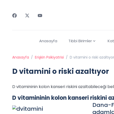
Faceebok
Twitter
Youtube
Anasayfa
Tıbbi Birimler
Kat
Anasayfa
/
Erişkin Psikiyatrisi
/
D vitamini o riski azaltıyo
D vitamini o riski azaltıyor
D vitamininin kolon kanseri riskini azaltabileceği beli
D vitamininin kolon kanseri riskini a
Dana-Fa
adamlar