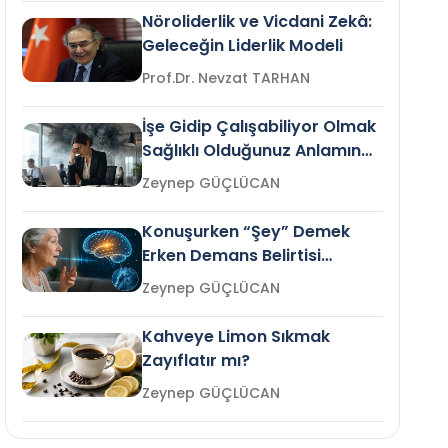
Nöroliderlik ve Vicdani Zekâ:
Geleceğin Liderlik Modeli
Prof.Dr. Nevzat TARHAN
İşe Gidip Çalışabiliyor Olmak
Sağlıklı Olduğunuz Anlamına
Gelir mi?
Zeynep GÜÇLÜCAN
Konuşurken “Şey” Demek
Erken Demans Belirtisi
Olabilir mi?
Zeynep GÜÇLÜCAN
Kahveye Limon Sıkmak
Zayıflatır mı?
Zeynep GÜÇLÜCAN