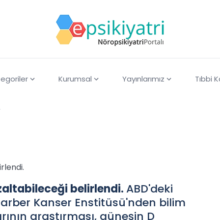
egoriler
Kurumsal
Yayınlarımız
Tıbbi 
r
rlendi.
zaltabileceği belirlendi.
ABD'deki
rber Kanser Enstitüsü'nden bilim
ının araştırması, güneşin D