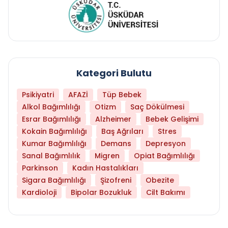
Kategori Bulutu
Psikiyatri
AFAZİ
Tüp Bebek
Alkol Bağımlılığı
Otizm
Saç Dökülmesi
Esrar Bağımlılığı
Alzheimer
Bebek Gelişimi
Kokain Bağımlılığı
Baş Ağrıları
Stres
Kumar Bağımlılığı
Demans
Depresyon
Sanal Bağımlılık
Migren
Opiat Bağımlılığı
Parkinson
Kadın Hastalıkları
Sigara Bağımlılığı
Şizofreni
Obezite
Kardioloji
Bipolar Bozukluk
Cilt Bakımı