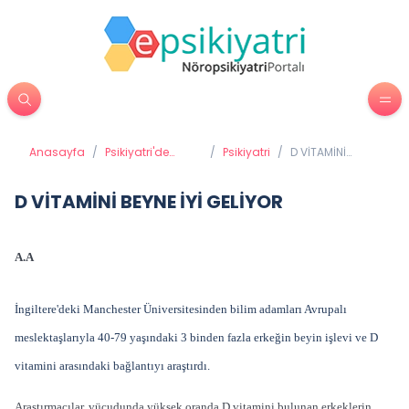
Anasayfa
/
Psikiyatri'de
/
Psikiyatri
/
D VİTAMİNİ
Tedavi
BEYNE İYİ
Yöntemleri
GELİYOR
D VİTAMİNİ BEYNE İYİ GELİYOR
A.A
İngiltere'deki Manchester Üniversitesinden bilim adamları Avrupalı
meslektaşlarıyla 40-79 yaşındaki 3 binden fazla erkeğin beyin işlevi ve D
vitamini arasındaki bağlantıyı araştırdı.
Araştırmacılar, vücudunda yüksek oranda D vitamini bulunan erkeklerin