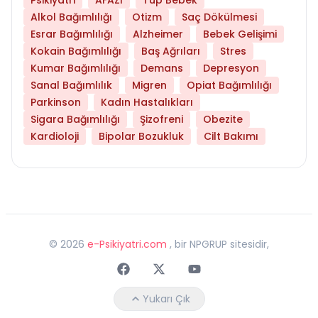
Alkol Bağımlılığı
Otizm
Saç Dökülmesi
Esrar Bağımlılığı
Alzheimer
Bebek Gelişimi
Kokain Bağımlılığı
Baş Ağrıları
Stres
Kumar Bağımlılığı
Demans
Depresyon
Sanal Bağımlılık
Migren
Opiat Bağımlılığı
Parkinson
Kadın Hastalıkları
Sigara Bağımlılığı
Şizofreni
Obezite
Kardioloji
Bipolar Bozukluk
Cilt Bakımı
©
2026
e-Psikiyatri.com
, bir NPGRUP sitesidir,
Faceebok
Twitter
Youtube
Yukarı Çık