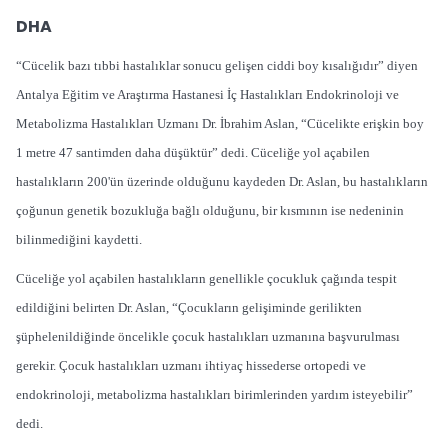
DHA
“Cücelik bazı tıbbi hastalıklar sonucu gelişen ciddi boy kısalığıdır” diyen
Antalya Eğitim ve Araştırma Hastanesi İç Hastalıkları Endokrinoloji ve
Metabolizma Hastalıkları Uzmanı Dr. İbrahim Aslan, “Cücelikte erişkin boy
1 metre 47 santimden daha düşüktür” dedi. Cüceliğe yol açabilen
hastalıkların 200'ün üzerinde olduğunu kaydeden Dr. Aslan, bu hastalıkların
çoğunun genetik bozukluğa bağlı olduğunu, bir kısmının ise nedeninin
bilinmediğini kaydetti.
Cüceliğe yol açabilen hastalıkların genellikle çocukluk çağında tespit
edildiğini belirten Dr. Aslan, “Çocukların gelişiminde gerilikten
şüphelenildiğinde öncelikle çocuk hastalıkları uzmanına başvurulması
gerekir. Çocuk hastalıkları uzmanı ihtiyaç hissederse ortopedi ve
endokrinoloji, metabolizma hastalıkları birimlerinden yardım isteyebilir”
dedi.