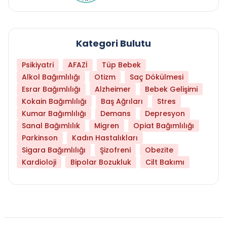
Kategori Bulutu
Psikiyatri
AFAZİ
Tüp Bebek
Alkol Bağımlılığı
Otizm
Saç Dökülmesi
Esrar Bağımlılığı
Alzheimer
Bebek Gelişimi
Kokain Bağımlılığı
Baş Ağrıları
Stres
Kumar Bağımlılığı
Demans
Depresyon
Sanal Bağımlılık
Migren
Opiat Bağımlılığı
Parkinson
Kadın Hastalıkları
Sigara Bağımlılığı
Şizofreni
Obezite
Kardioloji
Bipolar Bozukluk
Cilt Bakımı