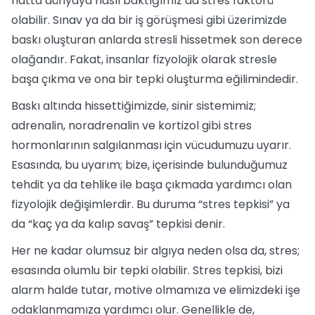
hatta dünyaya nasıl baktığımız da stres faktörü
olabilir. Sınav ya da bir iş görüşmesi gibi üzerimizde
baskı oluşturan anlarda stresli hissetmek son derece
olağandır. Fakat, insanlar fizyolojik olarak stresle
başa çıkma ve ona bir tepki oluşturma eğilimindedir.
Baskı altında hissettiğimizde, sinir sistemimiz;
adrenalin, noradrenalin ve kortizol gibi stres
hormonlarının salgılanması için vücudumuzu uyarır.
Esasında, bu uyarım; bize, içerisinde bulunduğumuz
tehdit ya da tehlike ile başa çıkmada yardımcı olan
fizyolojik değişimlerdir. Bu duruma “stres tepkisi” ya
da “kaç ya da kalıp savaş” tepkisi denir.
Her ne kadar olumsuz bir algıya neden olsa da, stres;
esasında olumlu bir tepki olabilir. Stres tepkisi, bizi
alarm halde tutar, motive olmamıza ve elimizdeki işe
odaklanmamıza yardımcı olur. Genellikle de,