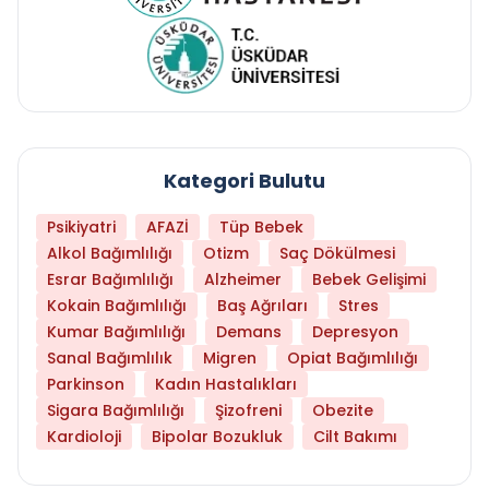
Kategori Bulutu
Psikiyatri
AFAZİ
Tüp Bebek
Alkol Bağımlılığı
Otizm
Saç Dökülmesi
Esrar Bağımlılığı
Alzheimer
Bebek Gelişimi
Kokain Bağımlılığı
Baş Ağrıları
Stres
Kumar Bağımlılığı
Demans
Depresyon
Sanal Bağımlılık
Migren
Opiat Bağımlılığı
Parkinson
Kadın Hastalıkları
Sigara Bağımlılığı
Şizofreni
Obezite
Kardioloji
Bipolar Bozukluk
Cilt Bakımı