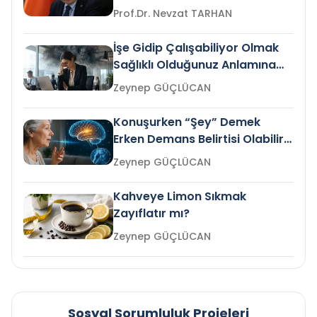
Prof.Dr. Nevzat TARHAN
İşe Gidip Çalışabiliyor Olmak
Sağlıklı Olduğunuz Anlamına
Gelir mi?
Zeynep GÜÇLÜCAN
Konuşurken “Şey” Demek
Erken Demans Belirtisi Olabilir
mi?
Zeynep GÜÇLÜCAN
Kahveye Limon Sıkmak
Zayıflatır mı?
Zeynep GÜÇLÜCAN
Sosyal Sorumluluk Projeleri