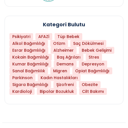
Kategori Bulutu
Psikiyatri
AFAZİ
Tüp Bebek
Alkol Bağımlılığı
Otizm
Saç Dökülmesi
Esrar Bağımlılığı
Alzheimer
Bebek Gelişimi
Kokain Bağımlılığı
Baş Ağrıları
Stres
Kumar Bağımlılığı
Demans
Depresyon
Sanal Bağımlılık
Migren
Opiat Bağımlılığı
Parkinson
Kadın Hastalıkları
Sigara Bağımlılığı
Şizofreni
Obezite
Kardioloji
Bipolar Bozukluk
Cilt Bakımı