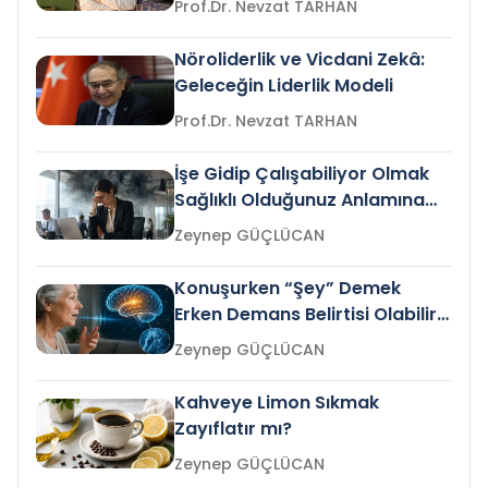
Prof.Dr. Nevzat TARHAN
Nöroliderlik ve Vicdani Zekâ:
Geleceğin Liderlik Modeli
Prof.Dr. Nevzat TARHAN
İşe Gidip Çalışabiliyor Olmak
Sağlıklı Olduğunuz Anlamına
Gelir mi?
Zeynep GÜÇLÜCAN
Konuşurken “Şey” Demek
Erken Demans Belirtisi Olabilir
mi?
Zeynep GÜÇLÜCAN
Kahveye Limon Sıkmak
Zayıflatır mı?
Zeynep GÜÇLÜCAN