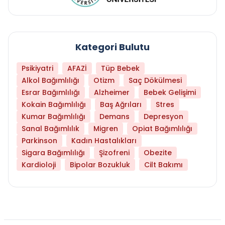
Kategori Bulutu
Psikiyatri
AFAZİ
Tüp Bebek
Alkol Bağımlılığı
Otizm
Saç Dökülmesi
Esrar Bağımlılığı
Alzheimer
Bebek Gelişimi
Kokain Bağımlılığı
Baş Ağrıları
Stres
Kumar Bağımlılığı
Demans
Depresyon
Sanal Bağımlılık
Migren
Opiat Bağımlılığı
Parkinson
Kadın Hastalıkları
Sigara Bağımlılığı
Şizofreni
Obezite
Kardioloji
Bipolar Bozukluk
Cilt Bakımı