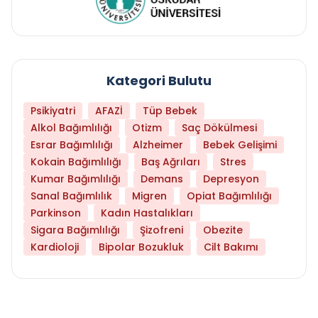
Kategori Bulutu
Psikiyatri
AFAZİ
Tüp Bebek
Alkol Bağımlılığı
Otizm
Saç Dökülmesi
Esrar Bağımlılığı
Alzheimer
Bebek Gelişimi
Kokain Bağımlılığı
Baş Ağrıları
Stres
Kumar Bağımlılığı
Demans
Depresyon
Sanal Bağımlılık
Migren
Opiat Bağımlılığı
Parkinson
Kadın Hastalıkları
Sigara Bağımlılığı
Şizofreni
Obezite
Kardioloji
Bipolar Bozukluk
Cilt Bakımı