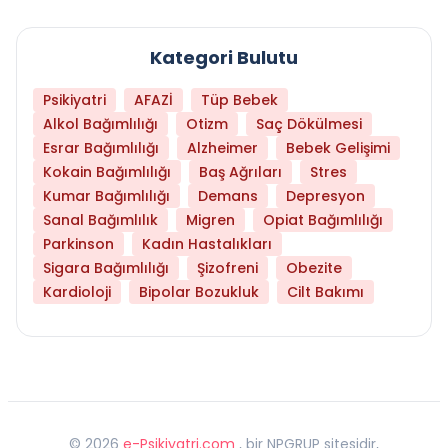
Kategori Bulutu
Psikiyatri
AFAZİ
Tüp Bebek
Alkol Bağımlılığı
Otizm
Saç Dökülmesi
Esrar Bağımlılığı
Alzheimer
Bebek Gelişimi
Kokain Bağımlılığı
Baş Ağrıları
Stres
Kumar Bağımlılığı
Demans
Depresyon
Sanal Bağımlılık
Migren
Opiat Bağımlılığı
Parkinson
Kadın Hastalıkları
Sigara Bağımlılığı
Şizofreni
Obezite
Kardioloji
Bipolar Bozukluk
Cilt Bakımı
©
2026
e-Psikiyatri.com
, bir NPGRUP sitesidir,