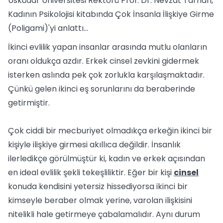
Üsküdar Üniversitesi Rektörü Prof. Dr. Nevzat Tarhan,
Kadının Psikolojisi kitabında Çok İnsanla İlişkiye Girme
(Poligami)'yi anlattı...
İkinci evlilik yapan insanlar arasında mutlu olanların
oranı oldukça azdır. Erkek cinsel zevkini gidermek
isterken aslında pek çok zorlukla karşılaşmaktadır.
Çünkü gelen ikinci eş sorunlarını da beraberinde
getirmiştir.
Çok ciddi bir mecburiyet olmadıkça erkeğin ikinci bir
kişiyle ilişkiye girmesi akıllıca değildir. İnsanlık
ilerledikçe görülmüştür ki, kadın ve erkek açısından
en ideal evlilik şekli tekeşliliktir. Eğer bir kişi
cinsel
konuda kendisini yetersiz hissediyorsa ikinci bir
kimseyle beraber olmak yerine, varolan ilişkisini
nitelikli hale getirmeye çabalamalıdır. Aynı durum