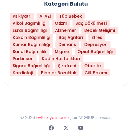
Kategori Bulutu
Psikiyatri
AFAZİ
Tüp Bebek
Alkol Bağımlılığı
Otizm
Saç Dökülmesi
Esrar Bağımlılığı
Alzheimer
Bebek Gelişimi
Kokain Bağımlılığı
Baş Ağrıları
Stres
Kumar Bağımlılığı
Demans
Depresyon
Sanal Bağımlılık
Migren
Opiat Bağımlılığı
Parkinson
Kadın Hastalıkları
Sigara Bağımlılığı
Şizofreni
Obezite
Kardioloji
Bipolar Bozukluk
Cilt Bakımı
©
2026
e-Psikiyatri.com
, bir NPGRUP sitesidir,