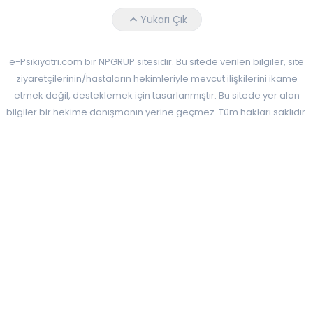
Faceebok
Twitter
Youtube
Yukarı Çık
e-Psikiyatri.com bir NPGRUP sitesidir. Bu sitede verilen bilgiler, site
ziyaretçilerinin/hastaların hekimleriyle mevcut ilişkilerini ikame
etmek değil, desteklemek için tasarlanmıştır. Bu sitede yer alan
bilgiler bir hekime danışmanın yerine geçmez. Tüm hakları saklıdır.