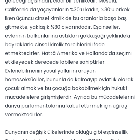
geleceği açısından, ciddi bir tehlikedir. Mesela,
California’da yaşayanların %30’u kadın, %30’u erkek
iken üçüncü cinsel kimlik de bu oranlarla başa baş
gitmekte, yaklaşık %30 civarındadır. Eşcinseller,
evlerinin balkonlarına astıkları gökkuşağı şeklindeki
bayraklarla cinsel kimlik tercihlerini ifade
etmektedirler. Hattâ Amerika ve Hollanda’da seçimi
etkileyecek derecede lobilere sahiptirler.
Evlenebilmenin yasal yollarını arayan
homoseksüeller, bununla da kalmayıp evlatlık olarak
çocuk almak ve bu çocuğa bakabilmek için hukukî
mücadelelere girişmişlerdir. Ayrıca bu mücadelelerini
dünya parlamentolarına kabul ettirmek için uğraş
vermektedirler.
Dünyanın değişik ülkelerinde olduğu gibi eşcinsellik