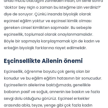
anda mutlu olacağını zanneden insan, on sene sonra
‘doktor bey niçin o zaman bu isteğime izin verdiniz?’
diye de soruyor. Çünkü insanda biyolojik olarak
eşcinsel eğilim yoktur ve eşcinsel kimlik olması
gereken cinsel kimlikten sapmadır. Bu sebeple
eşcinsellik, toplumsal olarak onaylanmamalıdır.
Böyle bir sapmayla karşılaşmamak için de kadın ve
erkeğin biyolojik farklarına riayet edilmelidir.
Eşcinsellikte Ailenin önemi
Eşcinsellik, öğrenme boyutu çok geniş olan bir
konudur ve bu eğilim eğitim hatasının bir sonucudur.
Eşcinsellerin ailelerine baktığımızda, genellikle
babanın pasif ve soğuk, annenin ise baskın ve fazla
sevgi dolu olduğunu görürüz. Eşcinsel erkekler
arasında abla, teyze, yenge gibi çok fazla kadın