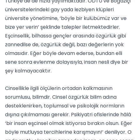
Türkiye’de de hızla yayılmaktadır. ODTÜ ve Boğaziçi
üniversitelerindeki gay yada lezbiyen klüpleri
üniversite yönetimine, ‘böyle bir kulübümüz var ve
bize yer verin’ şeklinde talepler iletmektedirler.
Eşcinsellik, bilhassa gençler arasında özgürlük gibi
zannedilse de, özgürlük değil, bazı değerlerin yok
olmasıdır. Eğer böyle devam ederse, bundan elli
sene sonra evlenme dolayısıyla, insan nesli diye bir
şey kalmayacaktır.
Cinsellikle ilgili ölçülerin ortadan kalkmasının
sorumlusu, bilimdir. Cinsel özgürlük bilim adına
desteklenirken, toplumsal ve psikolojik normların
dışına çıkılmaması gerekir. Psikiyatri ofislerinde hâlâ
‘bir insan eşcinsel olmak istiyorsa bırakın olsun. Eğer
böyle mutluysa tercihlerine karışmayın!’ deniliyor. O