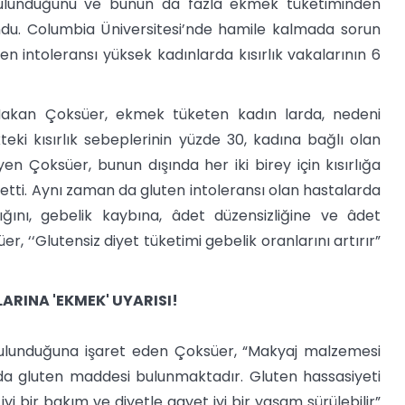
 bulunduğunu ve bunun da fazla ekmek tüketiminden
ndu. Columbia Üniversitesi’nde hamile kalmada sorun
en intoleransı yüksek kadınlarda kısırlık vakalarının 6
kan Çoksüer, ekmek tüketen kadın larda, nedeni
kteki kısırlık sebeplerinin yüzde 30, kadına bağlı olan
n Çoksüer, bunun dışında her iki birey için kısırlığa
etti. Aynı zaman da gluten intoleransı olan hastalarda
ını, gebelik kaybına, âdet düzensizliğine ve âdet
, ‘‘Glutensiz diyet tüketimi gebelik oranlarını artırır”
ARINA 'EKMEK' UYARISI!
ulunduğuna işaret eden Çoksüer, “Makyaj malzemesi
 da gluten maddesi bulunmaktadır. Gluten hassasiyeti
yi bir bakım ve diyetle gayet iyi bir yaşam sürülebilir”