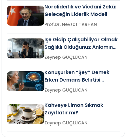
Nöroliderlik ve Vicdani Zekâ:
Geleceğin Liderlik Modeli
Prof.Dr. Nevzat TARHAN
İşe Gidip Çalışabiliyor Olmak
Sağlıklı Olduğunuz Anlamına
Gelir mi?
Zeynep GÜÇLÜCAN
Konuşurken “Şey” Demek
Erken Demans Belirtisi
Olabilir mi?
Zeynep GÜÇLÜCAN
Kahveye Limon Sıkmak
Zayıflatır mı?
Zeynep GÜÇLÜCAN