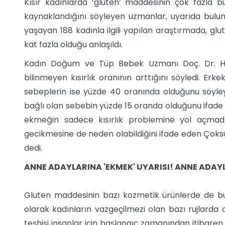
Kısır kadınlarda ‘gluten’ maddesinin çok fazla
kaynaklandığını söyleyen uzmanlar, uyarıda bulu
yaşayan 188 kadınla ilgili yapılan araştırmada, glut
kat fazla olduğu anlaşıldı.
Kadın Doğum ve Tüp Bebek Uzmanı Doç. Dr. Ha
bilinmeyen kısırlık oranının arttığını söyledi. Erke
sebeplerin ise yüzde 40 oranında olduğunu söyleye
bağlı olan sebebin yüzde 15 oranda olduğunu ifade 
ekmeğin sadece kısırlık problemine yol açmadığ
gecikmesine de neden olabildiğini ifade eden Çoksüer
dedi.
ANNE ADAYLARINA 'EKMEK' UYARISI! ANNE ADAYL
Gluten maddesinin bazı kozmetik ürünlerde de b
olarak kadınların vazgeçilmezi olan bazı rujlarda
teşhisi insanlar için başlangıç zamanından itibaren i