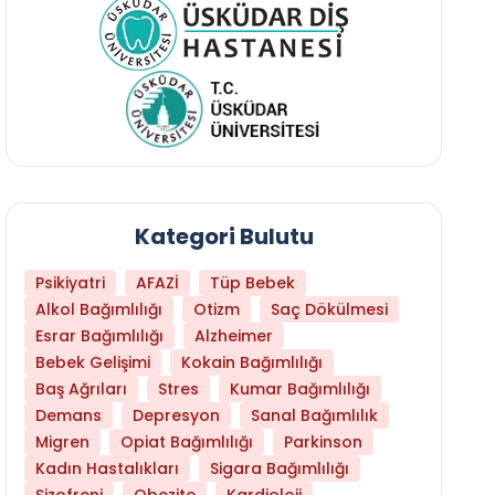
Kategori Bulutu
Psikiyatri
AFAZİ
Tüp Bebek
Alkol Bağımlılığı
Otizm
Saç Dökülmesi
Esrar Bağımlılığı
Alzheimer
Bebek Gelişimi
Kokain Bağımlılığı
Baş Ağrıları
Stres
Kumar Bağımlılığı
Daha Az Protein Tüketmek Yaşlanmayı Yava
Demans
Depresyon
Sanal Bağımlılık
Migren
Opiat Bağımlılığı
Parkinson
Kadın Hastalıkları
Sigara Bağımlılığı