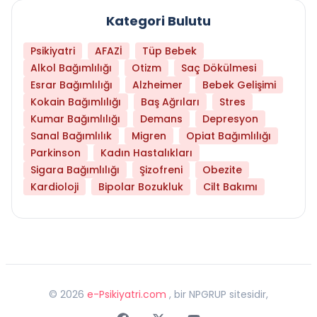
Kategori Bulutu
Psikiyatri
AFAZİ
Tüp Bebek
Alkol Bağımlılığı
Otizm
Saç Dökülmesi
Esrar Bağımlılığı
Alzheimer
Bebek Gelişimi
Kokain Bağımlılığı
Baş Ağrıları
Stres
Kumar Bağımlılığı
Demans
Depresyon
Sanal Bağımlılık
Migren
Opiat Bağımlılığı
Parkinson
Kadın Hastalıkları
Sigara Bağımlılığı
Şizofreni
Obezite
Kardioloji
Bipolar Bozukluk
Cilt Bakımı
©
2026
e-Psikiyatri.com
, bir NPGRUP sitesidir,