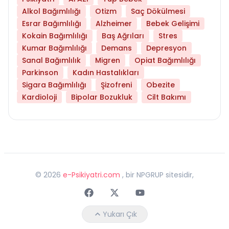
Alkol Bağımlılığı
Otizm
Saç Dökülmesi
Esrar Bağımlılığı
Alzheimer
Bebek Gelişimi
Kokain Bağımlılığı
Baş Ağrıları
Stres
Kumar Bağımlılığı
Demans
Depresyon
Sanal Bağımlılık
Migren
Opiat Bağımlılığı
Parkinson
Kadın Hastalıkları
Sigara Bağımlılığı
Şizofreni
Obezite
Kardioloji
Bipolar Bozukluk
Cilt Bakımı
©
2026
e-Psikiyatri.com
, bir NPGRUP sitesidir,
Faceebok
Twitter
Youtube
Yukarı Çık