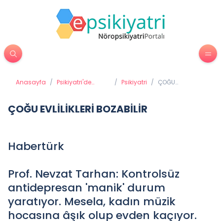
Anasayfa
/
Psikiyatri'de
/
Psikiyatri
/
ÇOĞU
Tedavi Yöntemleri
EVLİLİKLERİ
BOZABİLİR
ÇOĞU EVLİLİKLERİ BOZABİLİR
Habertürk
Prof. Nevzat Tarhan: Kontrolsüz
antidepresan 'manik' durum
yaratıyor. Mesela, kadın müzik
hocasına âşık olup evden kaçıyor.