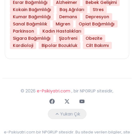
Esrar Bağımlılığı
Alzheimer
Bebek Gelişimi
Kokain Bağımlılığı
Baş Ağrıları
Stres
Kumar Bağımlılığı
Demans
Depresyon
Sanal Bağımlılık
Migren
Opiat Bağımlılığı
Parkinson
Kadın Hastalıkları
Sigara Bağımlılığı
Şizofreni
Obezite
Kardioloji
Bipolar Bozukluk
Cilt Bakımı
©
2026
e-Psikiyatri.com
, bir NPGRUP sitesidir,
Faceebok
Twitter
Youtube
Yukarı Çık
e-Psikiyatri.com bir NPGRUP sitesidir. Bu sitede verilen bilgiler, site