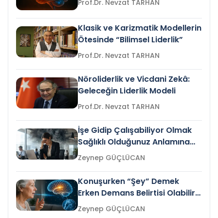
Prof.Dr. Nevzat TARHAN
Klasik ve Karizmatik Modellerin
Ötesinde “Bilimsel Liderlik”
Prof.Dr. Nevzat TARHAN
Nöroliderlik ve Vicdani Zekâ:
Geleceğin Liderlik Modeli
Prof.Dr. Nevzat TARHAN
İşe Gidip Çalışabiliyor Olmak
Sağlıklı Olduğunuz Anlamına
Gelir mi?
Zeynep GÜÇLÜCAN
Konuşurken “Şey” Demek
Erken Demans Belirtisi Olabilir
mi?
Zeynep GÜÇLÜCAN