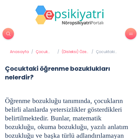
Anasayfa
/
Çocuk
/
(Disleksi) Özel
/
Çocuktaki
Psikiyatrisi
Öğrenme
öğrenme
Güçlükleri
bozuklukları
nelerdir?
Çocuktaki öğrenme bozuklukları
nelerdir?
Öğrenme bozukluğu tanımında, çocukların
belirli alanlarda yetersizlikler gösterdikleri
belirtilmektedir. Bunlar, matematik
bozukluğu, okuma bozukluğu, yazılı anlatım
bozukluğu ve başka türlü adlandırılamayan