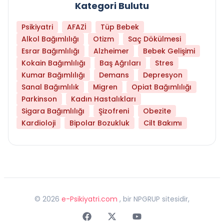
Kategori Bulutu
Psikiyatri
AFAZİ
Tüp Bebek
Alkol Bağımlılığı
Otizm
Saç Dökülmesi
Esrar Bağımlılığı
Alzheimer
Bebek Gelişimi
Kokain Bağımlılığı
Baş Ağrıları
Stres
Kumar Bağımlılığı
Demans
Depresyon
Sanal Bağımlılık
Migren
Opiat Bağımlılığı
Parkinson
Kadın Hastalıkları
Sigara Bağımlılığı
Şizofreni
Obezite
Kardioloji
Bipolar Bozukluk
Cilt Bakımı
©
2026
e-Psikiyatri.com
, bir NPGRUP sitesidir,