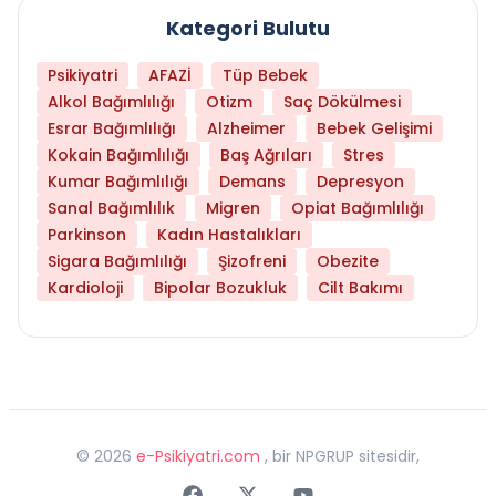
Kategori Bulutu
Psikiyatri
AFAZİ
Tüp Bebek
Alkol Bağımlılığı
Otizm
Saç Dökülmesi
Esrar Bağımlılığı
Alzheimer
Bebek Gelişimi
Kokain Bağımlılığı
Baş Ağrıları
Stres
Kumar Bağımlılığı
Demans
Depresyon
Sanal Bağımlılık
Migren
Opiat Bağımlılığı
Parkinson
Kadın Hastalıkları
Sigara Bağımlılığı
Şizofreni
Obezite
Kardioloji
Bipolar Bozukluk
Cilt Bakımı
©
2026
e-Psikiyatri.com
, bir NPGRUP sitesidir,