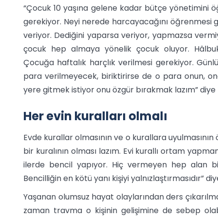
“Çocuk 10 yaşına gelene kadar bütçe yönetimini ö
gerekiyor. Neyi nerede harcayacağını öğrenmesi g
veriyor. Dediğini yaparsa veriyor, yapmazsa vermiy
çocuk hep almaya yönelik çocuk oluyor. Hâlbuk
Çocuğa haftalık harçlık verilmesi gerekiyor. Gün
para verilmeyecek, biriktirirse de o para onun, ona
yere gitmek istiyor onu özgür bırakmak lazım” diye
Her evin kuralları olmalı
Evde kurallar olmasının ve o kurallara uyulmasının 
bir kuralının olması lazım. Evi kurallı ortam yapma
ilerde bencil yapıyor. Hiç vermeyen hep alan bir k
Bencilliğin en kötü yanı kişiyi yalnızlaştırmasıdır” di
Yaşanan olumsuz hayat olaylarından ders çıkarılmas
zaman travma o kişinin gelişimine de sebep olabi