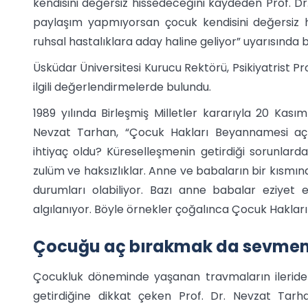
kendisini değersiz hissedeceğini kaydeden Prof. 
paylaşım yapmıyorsan çocuk kendisini değersiz hi
ruhsal hastalıklara aday haline geliyor” uyarısında 
Üsküdar Üniversitesi Kurucu Rektörü, Psikiyatrist P
ilgili değerlendirmelerde bulundu.
1989 yılında Birleşmiş Milletler kararıyla 20 Kasım
Nevzat Tarhan, “Çocuk Hakları Beyannamesi aç
ihtiyaç oldu? Küreselleşmenin getirdiği sorunlar
zulüm ve haksızlıklar. Anne ve babaların bir kısmınd
durumları olabiliyor. Bazı anne babalar eziyet e
algılanıyor. Böyle örnekler çoğalınca Çocuk Hakları G
Çocuğu aç bırakmak da sevmem
Çocukluk döneminde yaşanan travmaların ileride 
getirdiğine dikkat çeken Prof. Dr. Nevzat Tarh