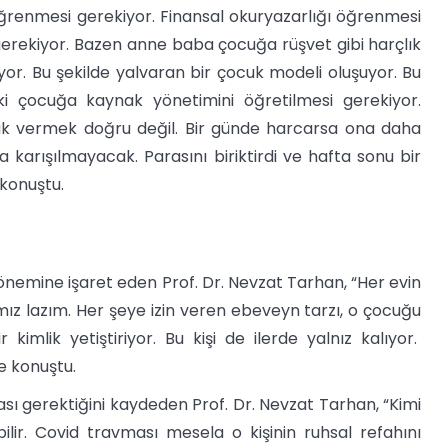
ğrenmesi gerekiyor. Finansal okuryazarlığı öğrenmesi
erekiyor. Bazen anne baba çocuğa rüşvet gibi harçlık
or. Bu şekilde yalvaran bir çocuk modeli oluşuyor. Bu
i çocuğa kaynak yönetimini öğretilmesi gerekiyor.
lük vermek doğru değil. Bir günde harcarsa ona daha
 karışılmayacak. Parasını biriktirdi ve hafta sonu bir
 konuştu.
önemine işaret eden Prof. Dr. Nevzat Tarhan, “Her evin
mız lazım. Her şeye izin veren ebeveyn tarzı, o çocuğu
imlik yetiştiriyor. Bu kişi de ilerde yalnız kalıyor.
ye konuştu.
ı gerektiğini kaydeden Prof. Dr. Nevzat Tarhan, “Kimi
lir. Covid travması mesela o kişinin ruhsal refahını