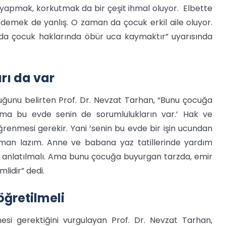
yapmak, korkutmak da bir çeşit ihmal oluyor. Elbette
demek de yanlış. O zaman da çocuk erkil aile oluyor.
u da çocuk haklarında öbür uca kaymaktır” uyarısında
rı da var
uğunu belirten Prof. Dr. Nevzat Tarhan, “Bunu çocuğa
ama bu evde senin de sorumlulukların var.’ Hak ve
renmesi gerekir. Yani ‘senin bu evde bir işin ucundan
şman lazım. Anne ve babana yaz tatillerinde yardım
ı anlatılmalı. Ama bunu çocuğa buyurgan tarzda, emir
idir” dedi.
öğretilmeli
i gerektiğini vurgulayan Prof. Dr. Nevzat Tarhan,