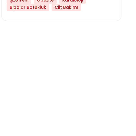
Şizofreni
Obezite
Kardioloji
Bipolar Bozukluk
Cilt Bakımı