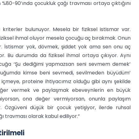
 %80-90’ında çocukluk çağı travması ortaya çıktığını
iterler bulunuyor. Mesela bir fiziksel istismar var.
 Fiziksel ihmal oluyor mesela çocuğu aç bırakmak. Onun
r. İstismar yok, dövmek, şiddet yok ama sen onu aç
r. Bu durumda da fiziksel ihmal ortaya çıkıyor. Aynı
 çocuğa ‘Şu dediğimi yapmazsan seni sevmem demek’
cukluğumda kimse beni sevmedi, sevilmeden büyüdüm’
içmeye, proteine ihtiyacımız olduğu gibi aynı şekilde
 değer vermek ve paylaşmak ebeveynlerin en büyük
etmiyorsan, ona değer vermiyorsan, onunla paylaşım
. Özgüveni düşük bir çocuk yetişiyor, ilerde ruhsal
ğı travması olarak kabul ediliyor.”
irilmeli