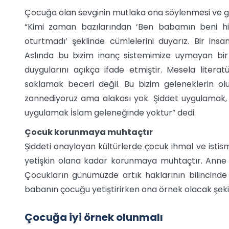
Çocuğa olan sevginin mutlaka ona söylenmesi ve gös
“Kimi zaman bazılarından ‘Ben babamın beni hiç
oturtmadı’ şeklinde cümlelerini duyarız. Bir in
Aslında bu bizim inanç sistemimize uymayan bi
duygularını açıkça ifade etmiştir. Mesela literatür
saklamak beceri değil. Bu bizim geleneklerin olu
zannediyoruz ama alakası yok. Şiddet uygulamak,
uygulamak İslam geleneğinde yoktur” dedi.
Çocuk korunmaya muhtaçtır
Şiddeti onaylayan kültürlerde çocuk ihmal ve istis
yetişkin olana kadar korunmaya muhtaçtır. Anne 
Çocukların günümüzde artık haklarının bilincinde
babanın çocuğu yetiştirirken ona örnek olacak şeki
Çocuğa iyi örnek olunmalı