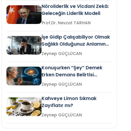
Nöroliderlik ve Vicdani Zekâ:
Geleceğin Liderlik Modeli
Prof.Dr. Nevzat TARHAN
İşe Gidip Çalışabiliyor Olmak
Sağlıklı Olduğunuz Anlamına
Gelir mi?
Zeynep GÜÇLÜCAN
Konuşurken “Şey” Demek
Erken Demans Belirtisi
Olabilir mi?
Zeynep GÜÇLÜCAN
Kahveye Limon Sıkmak
Zayıflatır mı?
Zeynep GÜÇLÜCAN