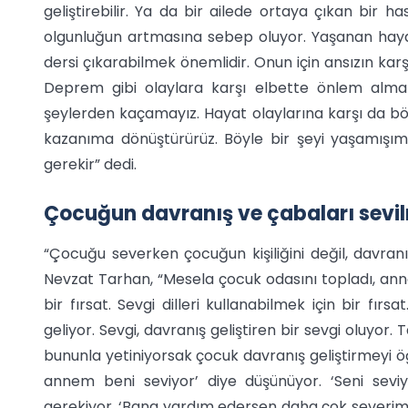
geliştirebilir. Ya da bir ailede ortaya çıkan bir h
olgunluğun artmasına sebep oluyor. Yaşanan hayat o
dersi çıkarabilmek önemlidir. Onun için ansızın ka
Deprem gibi olaylara karşı elbette önlem alm
şeylerden kaçamayız. Hayat olaylarına karşı da bö
kazanıma dönüştürürüz. Böyle bir şeyi yaşamı
gerekir” dedi.
Çocuğun davranış ve çabaları sevil
“Çocuğu severken çocuğun kişiliğini değil, davranı
Nevzat Tarhan, “Mesela çocuk odasını topladı, ann
bir fırsat. Sevgi dilleri kullanabilmek için bir fırs
geliyor. Sevgi, davranış geliştiren bir sevgi oluyo
bununla yetiniyorsak çocuk davranış geliştirmeyi 
annem beni seviyor’ diye düşünüyor. ‘Seni sev
gerekiyor. ‘Bana yardım edersen daha çok severim