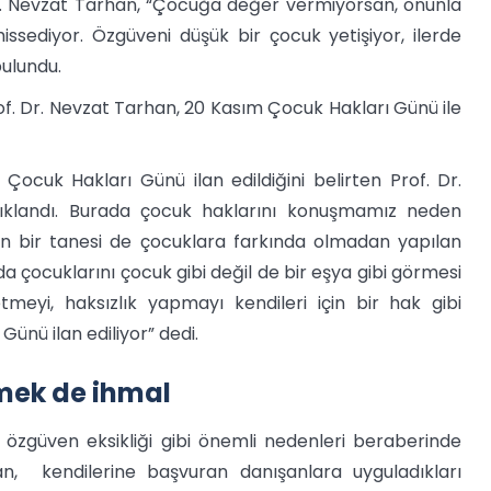
Dr. Nevzat Tarhan, “Çocuğa değer vermiyorsan, onunla
ssediyor. Özgüveni düşük bir çocuk yetişiyor, ilerde
bulundu.
rof. Dr. Nevzat Tarhan, 20 Kasım Çocuk Hakları Günü ile
 Çocuk Hakları Günü ilan edildiğini belirten Prof. Dr.
ıklandı. Burada çocuk haklarını konuşmamız neden
dan bir tanesi de çocuklara farkında olmadan yapılan
a çocuklarını çocuk gibi değil de bir eşya gibi görmesi
tmeyi, haksızlık yapmayı kendileri için bir hak gibi
ünü ilan ediliyor” dedi.
ek de ihmal
özgüven eksikliği gibi önemli nedenleri beraberinde
an, kendilerine başvuran danışanlara uyguladıkları