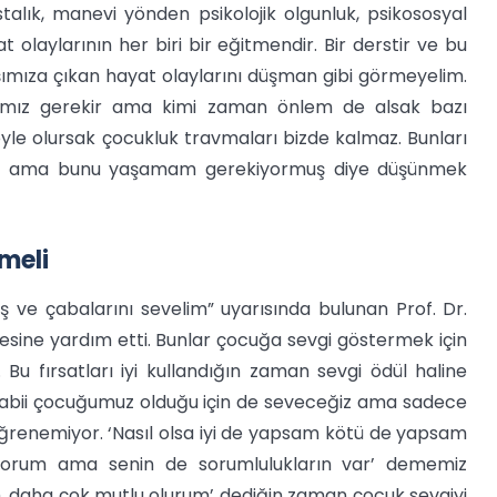
astalık, manevi yönden psikolojik olgunluk, psikososyal
laylarının her biri bir eğitmendir. Bir derstir ve bu
rşımıza çıkan hayat olaylarını düşman gibi görmeyelim.
amız gerekir ama kimi zaman önlem de alsak bazı
yle olursak çocukluk travmaları bizde kalmaz. Bunları
şım ama bunu yaşamam gerekiyormuş diye düşünmek
meli
ş ve çabalarını sevelim” uyarısında bulunan Prof. Dr.
esine yardım etti. Bunlar çocuğa sevgi göstermek için
at. Bu fırsatları iyi kullandığın zaman sevgi ödül haline
r. Tabii çocuğumuz olduğu için de seveceğiz ama sadece
öğrenemiyor. ‘Nasıl olsa iyi de yapsam kötü de yapsam
iyorum ama senin de sorumlulukların var’ dememiz
, daha çok mutlu olurum’ dediğin zaman çocuk sevgiyi