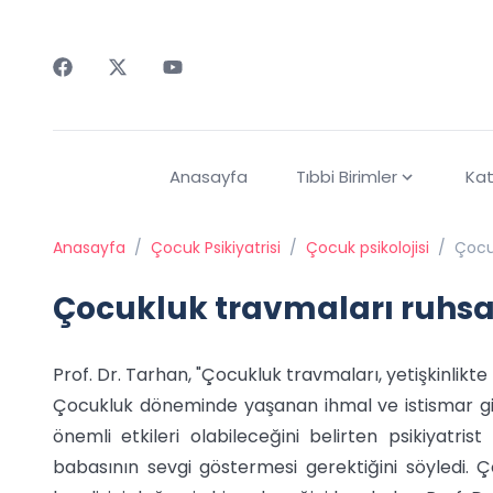
Faceebok
Twitter
Youtube
Anasayfa
Tıbbi Birimler
Kat
Anasayfa
/
Çocuk Psikiyatrisi
/
Çocuk psikolojisi
/
Çocuk
Çocukluk travmaları ruhsal
Prof. Dr. Tarhan, "Çocukluk travmaları, yetişkinlikte 
Çocukluk döneminde yaşanan ihmal ve istismar gi
önemli etkileri olabileceğini belirten psikiyatr
babasının sevgi göstermesi gerektiğini söyledi. 