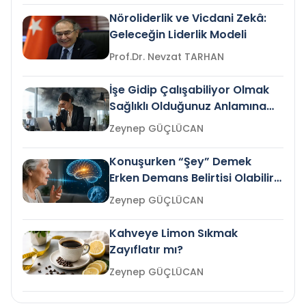
Nöroliderlik ve Vicdani Zekâ:
Geleceğin Liderlik Modeli
Prof.Dr. Nevzat TARHAN
İşe Gidip Çalışabiliyor Olmak
Sağlıklı Olduğunuz Anlamına
Gelir mi?
Zeynep GÜÇLÜCAN
Konuşurken “Şey” Demek
Erken Demans Belirtisi Olabilir
mi?
Zeynep GÜÇLÜCAN
Kahveye Limon Sıkmak
Zayıflatır mı?
Zeynep GÜÇLÜCAN