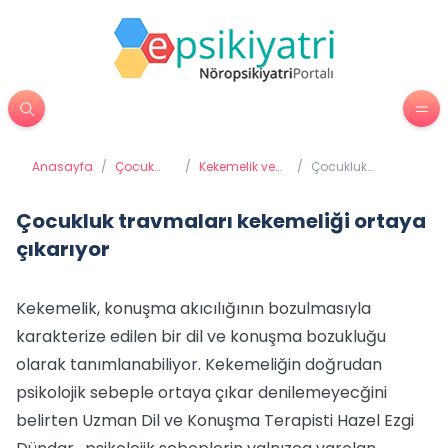
Anasayfa
/
Çocuk
/
Kekemelik ve
/
Çocukluk
Psikiyatrisi
Diğer
travmaları
Konuşma
kekemeliği
Bozuklukları
ortaya çıkarıyor
Çocukluk travmaları kekemeliği ortaya
çıkarıyor
Kekemelik, konuşma akıcılığının bozulmasıyla
karakterize edilen bir dil ve konuşma bozukluğu
olarak tanımlanabiliyor. Kekemeliğin doğrudan
psikolojik sebeple ortaya çıkar denilemeyecğini
belirten Uzman Dil ve Konuşma Terapisti Hazel Ezgi