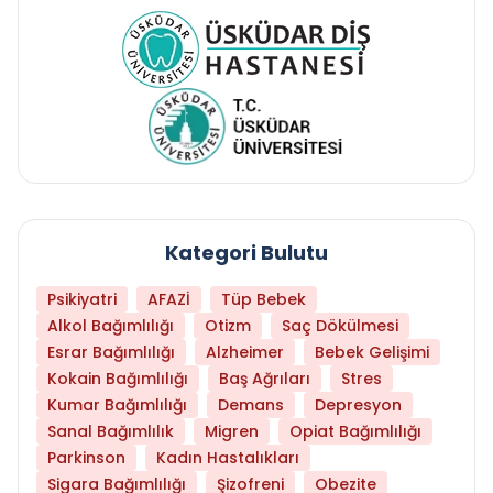
Kategori Bulutu
Psikiyatri
AFAZİ
Tüp Bebek
Alkol Bağımlılığı
Otizm
Saç Dökülmesi
Esrar Bağımlılığı
Alzheimer
Bebek Gelişimi
Kokain Bağımlılığı
Baş Ağrıları
Stres
Kumar Bağımlılığı
Demans
Depresyon
Sanal Bağımlılık
Migren
Opiat Bağımlılığı
Parkinson
Kadın Hastalıkları
Sigara Bağımlılığı
Şizofreni
Obezite