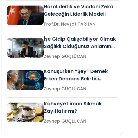
Nöroliderlik ve Vicdani Zekâ:
Geleceğin Liderlik Modeli
Prof.Dr. Nevzat TARHAN
İşe Gidip Çalışabiliyor Olmak
Sağlıklı Olduğunuz Anlamına
Gelir mi?
Zeynep GÜÇLÜCAN
Konuşurken “Şey” Demek
Erken Demans Belirtisi
Olabilir mi?
Zeynep GÜÇLÜCAN
Kahveye Limon Sıkmak
Zayıflatır mı?
Zeynep GÜÇLÜCAN