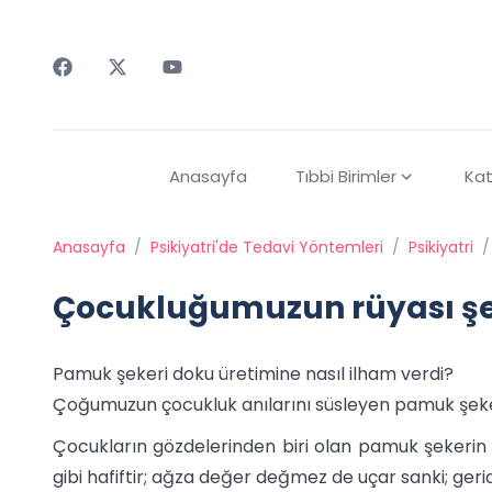
Faceebok
Twitter
Youtube
Anasayfa
Tıbbi Birimler
Kat
Anasayfa
/
Psikiyatri'de Tedavi Yöntemleri
/
Psikiyatri
/
Çocukluğumuzun rüyası şe
Pamuk şekeri doku üretimine nasıl ilham verdi?
Çoğumuzun çocukluk anılarını süsleyen pamuk şekeri 
Çocukların gözdelerinden biri olan pamuk şekerin il
gibi hafiftir; ağza değer değmez de uçar sanki; gerid