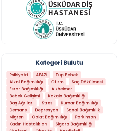
Kategori Bulutu
Psikiyatri
AFAZİ
Tüp Bebek
Alkol Bağımlılığı
Otizm
Saç Dökülmesi
Esrar Bağımlılığı
Alzheimer
Bebek Gelişimi
Kokain Bağımlılığı
Baş Ağrıları
Stres
Kumar Bağımlılığı
Daha Az Protein Tüketmek Yaşlanmayı Yava
Demans
Depresyon
Sanal Bağımlılık
Migren
Opiat Bağımlılığı
Parkinson
Kadın Hastalıkları
Sigara Bağımlılığı