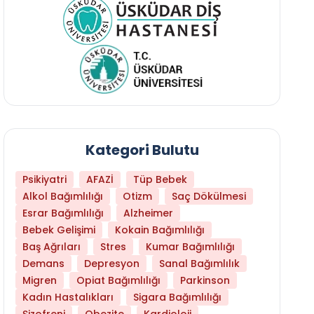
Kategori Bulutu
Psikiyatri
AFAZİ
Tüp Bebek
Alkol Bağımlılığı
Otizm
Saç Dökülmesi
Esrar Bağımlılığı
Alzheimer
Bebek Gelişimi
Kokain Bağımlılığı
Baş Ağrıları
Stres
Kumar Bağımlılığı
Daha Az Protein Tüketmek Yaşlanmayı Yava
Demans
Depresyon
Sanal Bağımlılık
Migren
Opiat Bağımlılığı
Parkinson
Kadın Hastalıkları
Sigara Bağımlılığı