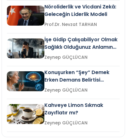
Nöroliderlik ve Vicdani Zekâ:
Geleceğin Liderlik Modeli
Prof.Dr. Nevzat TARHAN
İşe Gidip Çalışabiliyor Olmak
Sağlıklı Olduğunuz Anlamına
Gelir mi?
Zeynep GÜÇLÜCAN
Konuşurken “Şey” Demek
Erken Demans Belirtisi
Olabilir mi?
Zeynep GÜÇLÜCAN
Kahveye Limon Sıkmak
Zayıflatır mı?
Zeynep GÜÇLÜCAN