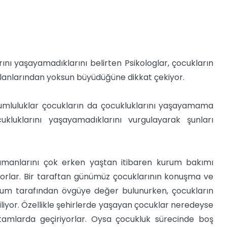
nı yaşayamadıklarını belirten Psikologlar, çocukların
 alanlarından yoksun büyüdüğüne dikkat çekiyor.
orumluluklar çocukların da çocukluklarını yaşayamama
kluklarını yaşayamadıklarını vurgulayarak şunları
zamanlarını çok erken yaştan itibaren kurum bakımı
riyorlar. Bir taraftan günümüz çocuklarının konuşma ve
oplum tarafından övgüye değer bulunurken, çocukların
liyor. Özellikle şehirlerde yaşayan çocuklar neredeyse
tamlarda geçiriyorlar. Oysa çocukluk sürecinde boş