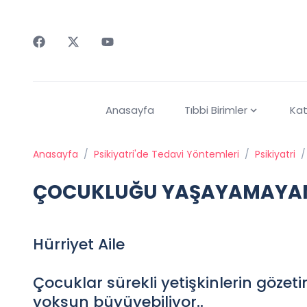
Faceebok
Twitter
Youtube
Anasayfa
Tıbbi Birimler
Kat
Anasayfa
/
Psikiyatri'de Tedavi Yöntemleri
/
Psikiyatri
/
ÇOCUKLUĞU YAŞAYAMAYAN
Hürriyet Aile
Çocuklar sürekli yetişkinlerin göze
yoksun büyüyebiliyor..