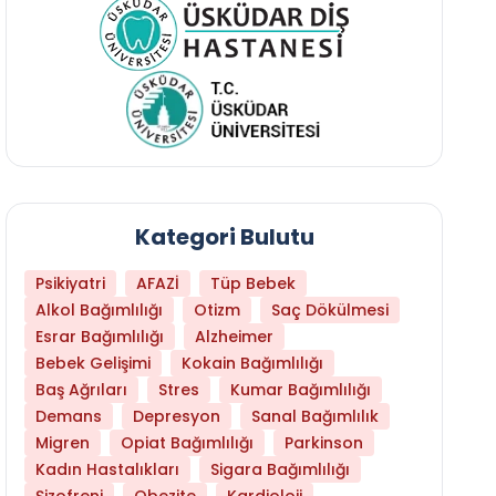
Kategori Bulutu
Psikiyatri
AFAZİ
Tüp Bebek
Alkol Bağımlılığı
Otizm
Saç Dökülmesi
Esrar Bağımlılığı
Alzheimer
Bebek Gelişimi
Kokain Bağımlılığı
Baş Ağrıları
Stres
Kumar Bağımlılığı
Daha Az Protein Tüketmek Yaşlanmayı Yava
Demans
Depresyon
Sanal Bağımlılık
Migren
Opiat Bağımlılığı
Parkinson
Kadın Hastalıkları
Sigara Bağımlılığı