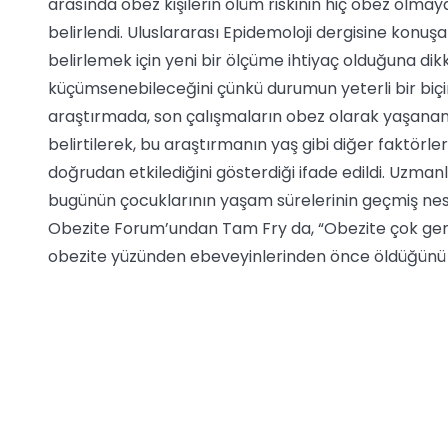
arasında obez kişilerin ölüm riskinin hiç obez olmayan
belirlendi. Uluslararası Epidemoloji dergisine konuşa
belirlemek için yeni bir ölçüme ihtiyaç olduğuna dik
küçümsenebileceğini çünkü durumun yeterli bir biçim
araştırmada, son çalışmaların obez olarak yaşanan he
belirtilerek, bu araştırmanın yaş gibi diğer faktörl
doğrudan etkilediğini gösterdiği ifade edildi. Uzman
bugünün çocuklarının yaşam sürelerinin geçmiş nesill
Obezite Forum’undan Tam Fry da, “Obezite çok genç
obezite yüzünden ebeveyinlerinden önce öldüğünü 