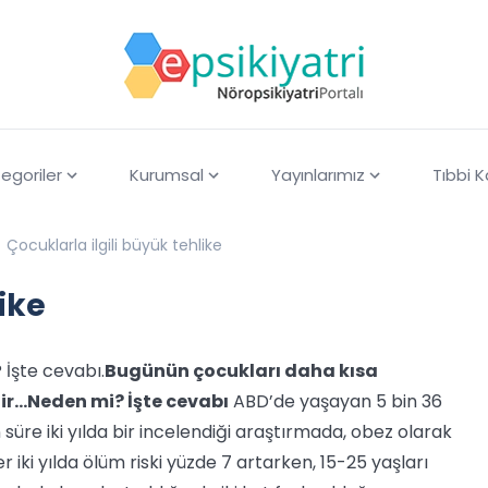
egoriler
Kurumsal
Yayınlarımız
Tıbbi 
Çocuklarla ilgili büyük tehlike
ike
 İşte cevabı.
Bugünün çocukları daha kısa
r...Neden mi? İşte cevabı
ABD’de yaşayan 5 bin 36
n süre iki yılda bir incelendiği araştırmada, obez olarak
er iki yılda ölüm riski yüzde 7 artarken, 15-25 yaşları