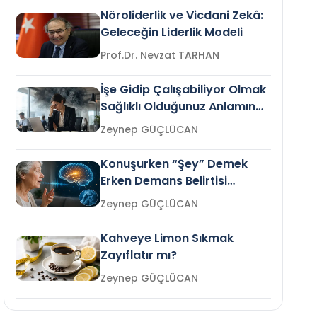
Nöroliderlik ve Vicdani Zekâ:
Geleceğin Liderlik Modeli
Prof.Dr. Nevzat TARHAN
İşe Gidip Çalışabiliyor Olmak
Sağlıklı Olduğunuz Anlamına
Gelir mi?
Zeynep GÜÇLÜCAN
Konuşurken “Şey” Demek
Erken Demans Belirtisi
Olabilir mi?
Zeynep GÜÇLÜCAN
Kahveye Limon Sıkmak
Zayıflatır mı?
Zeynep GÜÇLÜCAN