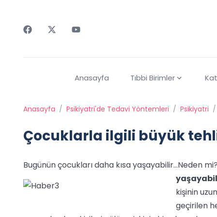
Faceebok
Twitter
Youtube
Anasayfa
Tıbbi Birimler
Kat
Anasayfa
/
Psikiyatri'de Tedavi Yöntemleri
/
Psikiyatri
/
Çocuklarla ilgili büyük tehl
Bugünün çocukları daha kısa yaşayabilir...Neden mi?
yaşayabili
kişinin uzu
geçirilen h