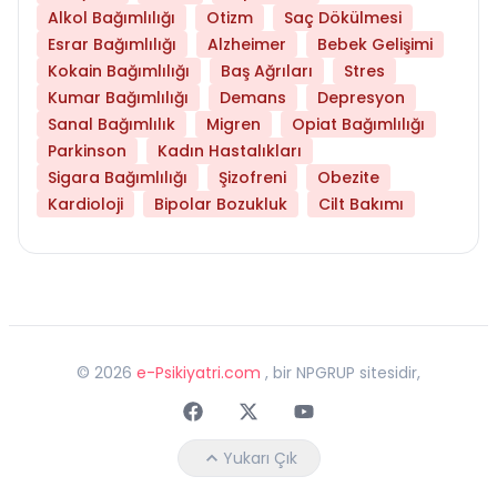
Alkol Bağımlılığı
Otizm
Saç Dökülmesi
Esrar Bağımlılığı
Alzheimer
Bebek Gelişimi
Kokain Bağımlılığı
Baş Ağrıları
Stres
Kumar Bağımlılığı
Demans
Depresyon
Sanal Bağımlılık
Migren
Opiat Bağımlılığı
Parkinson
Kadın Hastalıkları
Sigara Bağımlılığı
Şizofreni
Obezite
Kardioloji
Bipolar Bozukluk
Cilt Bakımı
©
2026
e-Psikiyatri.com
, bir NPGRUP sitesidir,
Faceebok
Twitter
Youtube
Yukarı Çık