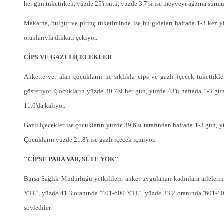
her gün tüketirken, yüzde 25'i sütü, yüzde 3.7'si ise meyveyi ağzına sürmü
Makarna, bulgur ve pirinç tüketiminde ise bu gıdaları haftada 1-3 kez 
oranlarıyla dikkati çekiyor.
CİPS VE GAZLI İÇECEKLER
Ankette yer alan çocukların ne sıklıkla cips ve gazlı içecek tükettikler
gösteriyor. Çocukların yüzde 30.7'si her gün, yüzde 43'ü haftada 1-3 gün
11.6'da kalıyor.
Gazlı içecekler ise çocukların yüzde 39.6'sı tarafından haftada 1-3 gün, y
Çocukların yüzde 21.8'i ise gazlı içecek içmiyor.
''CİPSE PARA VAR, SÜTE YOK''
Bursa Sağlık Müdürlüğü yetkilileri, anket uygulanan kadınlara ailelerin
YTL'', yüzde 41.3 oranında ''401-600 YTL'', yüzde 33.2 oranında ''601-100
söylediler.