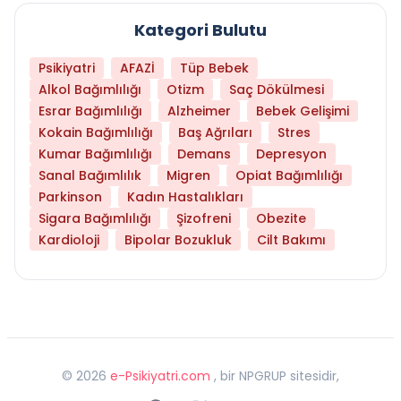
Kategori Bulutu
Psikiyatri
AFAZİ
Tüp Bebek
Alkol Bağımlılığı
Otizm
Saç Dökülmesi
Esrar Bağımlılığı
Alzheimer
Bebek Gelişimi
Kokain Bağımlılığı
Baş Ağrıları
Stres
Kumar Bağımlılığı
Demans
Depresyon
Sanal Bağımlılık
Migren
Opiat Bağımlılığı
Parkinson
Kadın Hastalıkları
Sigara Bağımlılığı
Şizofreni
Obezite
Kardioloji
Bipolar Bozukluk
Cilt Bakımı
©
2026
e-Psikiyatri.com
, bir NPGRUP sitesidir,