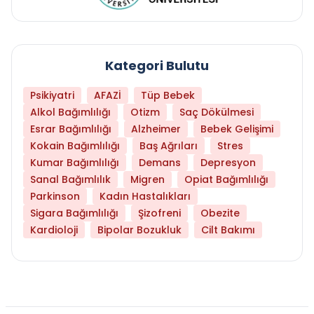
Kategori Bulutu
Psikiyatri
AFAZİ
Tüp Bebek
Alkol Bağımlılığı
Otizm
Saç Dökülmesi
Esrar Bağımlılığı
Alzheimer
Bebek Gelişimi
Kokain Bağımlılığı
Baş Ağrıları
Stres
Kumar Bağımlılığı
Demans
Depresyon
Sanal Bağımlılık
Migren
Opiat Bağımlılığı
Parkinson
Kadın Hastalıkları
Sigara Bağımlılığı
Şizofreni
Obezite
Kardioloji
Bipolar Bozukluk
Cilt Bakımı