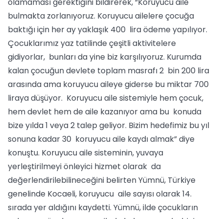
olamaması gerektiğini bildirerek, “Koruyucu aile
bulmakta zorlanıyoruz. Koruyucu ailelere çocuğa
baktığı için her ay yaklaşık 400 lira ödeme yapılıyor.
Çocuklarımız yaz tatilinde çeşitli aktivitelere
gidiyorlar, bunları da yine biz karşılıyoruz. Kurumda
kalan çocuğun devlete toplam masrafı 2 bin 200 lira
arasında ama koruyucu aileye giderse bu miktar 700
liraya düşüyor. Koruyucu aile sistemiyle hem çocuk,
hem devlet hem de aile kazanıyor ama bu konuda
bize yılda 1 veya 2 talep geliyor. Bizim hedefimiz bu yıl
sonuna kadar 30 koruyucu aile kaydı almak” diye
konuştu. Koruyucu aile sisteminin, yuvaya
yerleştirilmeyi önleyici hizmet olarak da
değerlendirilebilineceğini belirten Yümnü, Türkiye
genelinde Kocaeli, koruyucu aile sayısı olarak 14.
sırada yer aldığını kaydetti. Yümnü, ilde çocukların