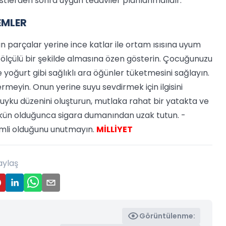
tlerden sonra uygun tedaviler planlanmalıdır.
EMLER
n parçalar yerine ince katlar ile ortam ısısına uyum
a ölçülü bir şekilde almasına özen gösterin. Çocuğunuzu
oğurt gibi sağlıklı ara öğünler tüketmesini sağlayın.
rmeyin. Onun yerine suyu sevdirmek için ilgisini
 uyku düzenini oluşturun, mutlaka rahat bir yatakta ve
kün olduğunca sigara dumanından uzak tutun. -
nemli olduğunu unutmayın.
MİLLİYET
aylaş
Görüntülenme: