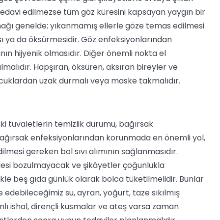
tedavi edilmezse tüm göz küresini kapsayan yaygın bir
nağı genelde; yıkanmamış ellerle göze temas edilmesi
ı ya da öksürmesidir. Göz enfeksiyonlarından
ın hijyenik olmasıdır. Diğer önemli nokta el
lmalıdır. Hapşıran, öksüren, aksıran bireyler ve
cuklardan uzak durmalı veya maske takmalıdır.
i tuvaletlerin temizlik durumu, bağırsak
 Bağırsak enfeksiyonlarından korunmada en önemli yol,
ilmesi gereken bol sıvı alımının sağlanmasıdır.
ngesi bozulmayacak ve şikâyetler çoğunlukla
ikle beş gıda günlük olarak bolca tüketilmelidir. Bunlar
edebileceğimiz su, ayran, yoğurt, taze sıkılmış
nlı ishal, dirençli kusmalar ve ateş varsa zaman