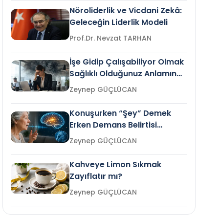
Nöroliderlik ve Vicdani Zekâ:
Geleceğin Liderlik Modeli
Prof.Dr. Nevzat TARHAN
İşe Gidip Çalışabiliyor Olmak
Sağlıklı Olduğunuz Anlamına
Gelir mi?
Zeynep GÜÇLÜCAN
Konuşurken “Şey” Demek
Erken Demans Belirtisi
Olabilir mi?
Zeynep GÜÇLÜCAN
Kahveye Limon Sıkmak
Zayıflatır mı?
Zeynep GÜÇLÜCAN