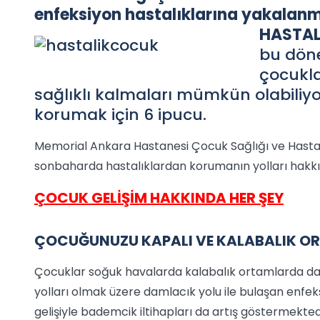
enfeksiyon hastalıklarına yakalanma 
HASTAL
bu döne
çocukla
sağlıklı kalmaları mümkün olabiliyor
korumak için 6 ipucu.
Memorial Ankara Hastanesi Çocuk Sağlığı ve Hastal
sonbaharda hastalıklardan korumanın yolları hakkın
ÇOCUK GELİŞİM HAKKINDA HER ŞEY
ÇOCUĞUNUZU KAPALI VE KALABALIK O
Çocuklar soğuk havalarda kalabalık ortamlarda da
yolları olmak üzere damlacık yolu ile bulaşan enfe
gelişiyle bademcik iltihapları da artış göstermektedi