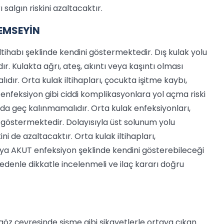
salgın riskini azaltacaktır.
NEMSEYİN
iltihabı şeklinde kendini göstermektedir. Dış kulak yolu
. Kulakta ağrı, ateş, akıntı veya kaşıntı olması
. Orta kulak iltihapları, çocukta işitme kaybı,
nfeksiyon gibi ciddi komplikasyonlara yol açma riski
a geç kalınmamalıdır. Orta kulak enfeksiyonları,
ik göstermektedir. Dolayısıyla üst solunum yolu
i de azaltacaktır. Orta kulak iltihapları,
 veya AKUT enfeksiyon şeklinde kendini gösterebileceği
edenle dikkatle incelenmeli ve ilaç kararı doğru
öz çevresinde şişme gibi şikayetlerle ortaya çıkan