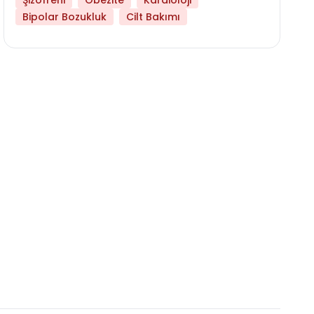
Şizofreni
Obezite
Kardioloji
Bipolar Bozukluk
Cilt Bakımı
Daha Az Protein Tüketmek Yaşlanmayı Yava