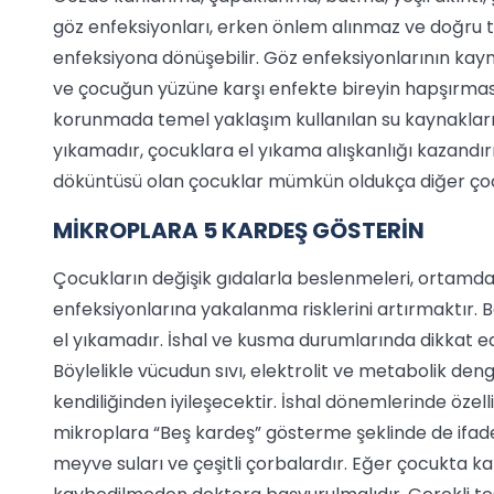
göz enfeksiyonları, erken önlem alınmaz ve doğru 
enfeksiyona dönüşebilir. Göz enfeksiyonlarının kay
ve çocuğun yüzüne karşı enfekte bireyin hapşırmas
korunmada temel yaklaşım kullanılan su kaynakların
yıkamadır, çocuklara el yıkama alışkanlığı kazandırı
döküntüsü olan çocuklar mümkün oldukça diğer ço
MİKROPLARA 5 KARDEŞ GÖSTERİN
Çocukların değişik gıdalarla beslenmeleri, ortamdak
enfeksiyonlarına yakalanma risklerini artırmaktır.
el yıkamadır. İshal ve kusma durumlarında dikkat ed
Böylelikle vücudun sıvı, elektrolit ve metabolik de
kendiliğinden iyileşecektir. İshal dönemlerinde özell
mikroplara “Beş kardeş” gösterme şeklinde de ifade 
meyve suları ve çeşitli çorbalardır. Eğer çocukta ka