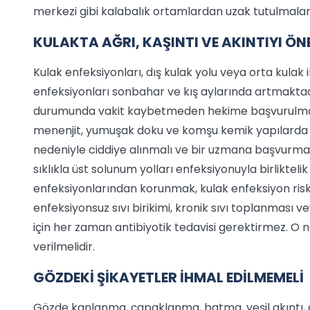
merkezi gibi kalabalık ortamlardan uzak tutulmaları 
KULAKTA AĞRI, KAŞINTI VE AKINTIYI Ö
Kulak enfeksiyonları, dış kulak yolu veya orta kulak 
enfeksiyonları sonbahar ve kış aylarında artmaktadır
durumunda vakit kaybetmeden hekime başvurulmalıdır
menenjit, yumuşak doku ve komşu kemik yapılarda e
nedeniyle ciddiye alınmalı ve bir uzmana başvurmad
sıklıkla üst solunum yolları enfeksiyonuyla birliktel
enfeksiyonlarından korunmak, kulak enfeksiyon riskin
enfeksiyonsuz sıvı birikimi, kronik sıvı toplanması
için her zaman antibiyotik tedavisi gerektirmez. O n
verilmelidir.
GÖZDEKİ ŞİKAYETLER İHMAL EDİLMEMELİ
Gözde kanlanma, çapaklanma, batma, yeşil akıntı, g