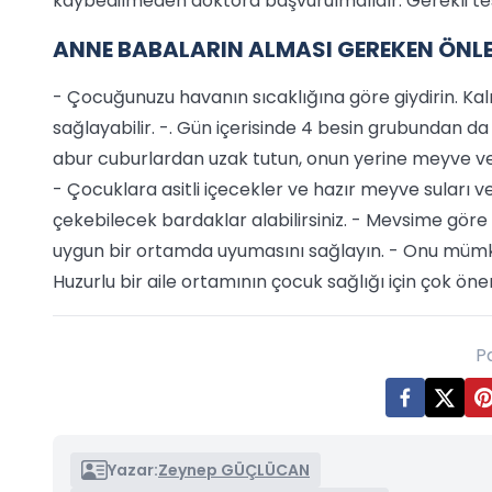
kaybedilmeden doktora başvurulmalıdır. Gerekli tes
ANNE BABALARIN ALMASI GEREKEN ÖNL
- Çocuğunuzu havanın sıcaklığına göre giydirin. Kalı
sağlayabilir. -. Gün içerisinde 4 besin grubundan d
abur cuburlardan uzak tutun, onun yerine meyve ve y
- Çocuklara asitli içecekler ve hazır meyve suları ve
çekebilecek bardaklar alabilirsiniz. - Mevsime göre
uygun bir ortamda uyumasını sağlayın. - Onu müm
Huzurlu bir aile ortamının çocuk sağlığı için çok ö
P
Yazar:
Zeynep GÜÇLÜCAN