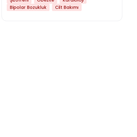
Şizofreni
Obezite
Kardioloji
Bipolar Bozukluk
Cilt Bakımı