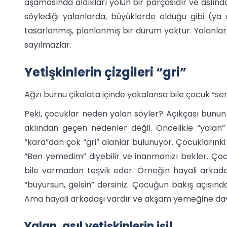
aşamasında aldıkları yolun bir parçasıdır ve aslı
söylediği yalanlarda, büyüklerde olduğu gibi (ya 
tasarlanmış, planlanmış bir durum yoktur. Yalanlar,
sayılmazlar.
Yetişkinlerin çizgileri “gri”
Ağzı burnu çikolata içinde yakalansa bile çocuk “se
Peki, çocuklar neden yalan söyler? Açıkçası bunun
aklından geçen nedenler değil. Öncelikle “yalan”
“kara”dan çok “gri” alanlar bulunuyor. Çocuklarınki b
“Ben yemedim” diyebilir ve inanmanızı bekler. Çocuk
bile varmadan teşvik eder. Örneğin hayali arkada
“buyursun, gelsin” dersiniz. Çocuğun bakış açısında
Ama hayali arkadaşı vardır ve akşam yemeğine davet
Yalan, asıl yetişkinlerin işi!