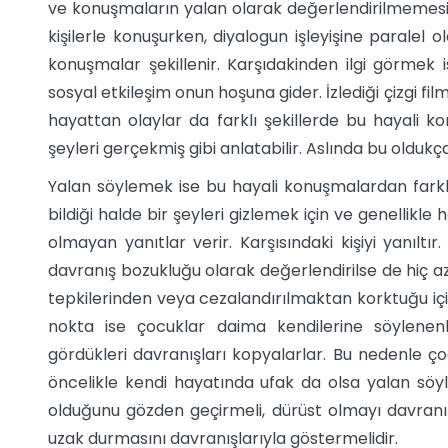
ve konuşmaların yalan olarak değerlendirilmemesi ge
kişilerle konuşurken, diyalogun işleyişine paralel 
konuşmalar şekillenir. Karşıdakinden ilgi görmek
sosyal etkileşim onun hoşuna gider. İzlediği çizgi fi
hayattan olaylar da farklı şekillerde bu hayali ko
şeyleri gerçekmiş gibi anlatabilir. Aslında bu oldukça
Yalan söylemek ise bu hayali konuşmalardan farkl
bildiği halde bir şeyleri gizlemek için ve genellik
olmayan yanıtlar verir. Karşısındaki kişiyi yanı
davranış bozukluğu olarak değerlendirilse de hiç 
tepkilerinden veya cezalandırılmaktan korktuğu iç
nokta ise çocuklar daima kendilerine söylenen
gördükleri davranışları kopyalarlar. Bu nedenle
öncelikle kendi hayatında ufak da olsa yalan söy
olduğunu gözden geçirmeli, dürüst olmayı davra
uzak durmasını davranışlarıyla göstermelidir.