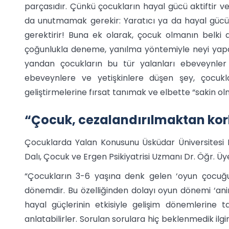
parçasıdır. Çünkü çocukların hayal gücü aktiftir ve 
da unutmamak gerekir: Yaratıcı ya da hayal gücün
gerektirir! Buna ek olarak, çocuk olmanın belki d
çoğunlukla deneme, yanılma yöntemiyle neyi yapa
yandan çocukların bu tür yalanları ebeveynler i
ebeveynlere ve yetişkinlere düşen şey, çocukl
geliştirmelerine fırsat tanımak ve elbette “sakin ol
“Çocuk, cezalandırılmaktan kork
Çocuklarda Yalan Konusunu Üsküdar Üniversitesi N
Dalı, Çocuk ve Ergen Psikiyatrisi Uzmanı Dr. Öğr. Üye
“Çocukların 3-6 yaşına denk gelen ‘oyun çocuğu
dönemdir. Bu özelliğinden dolayı oyun dönemi ‘ani
hayal güçlerinin etkisiyle gelişim dönemlerin
anlatabilirler. Sorulan sorulara hiç beklenmedik ilgi