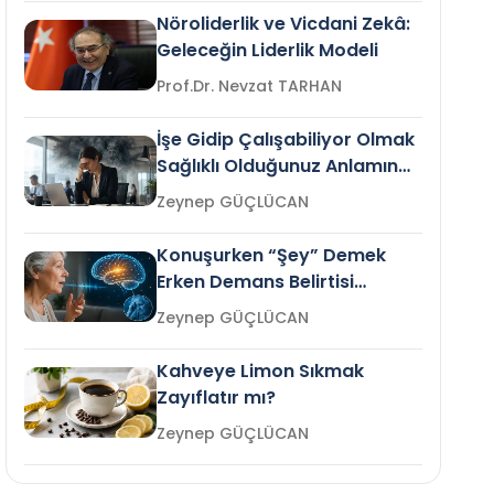
Nöroliderlik ve Vicdani Zekâ:
Geleceğin Liderlik Modeli
Prof.Dr. Nevzat TARHAN
İşe Gidip Çalışabiliyor Olmak
Sağlıklı Olduğunuz Anlamına
Gelir mi?
Zeynep GÜÇLÜCAN
Konuşurken “Şey” Demek
Erken Demans Belirtisi
Olabilir mi?
Zeynep GÜÇLÜCAN
Kahveye Limon Sıkmak
Zayıflatır mı?
Zeynep GÜÇLÜCAN