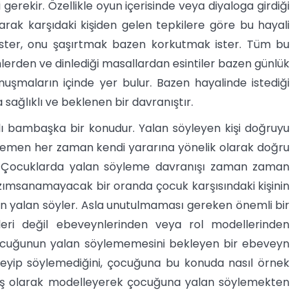
rekir. Özellikle oyun içerisinde veya diyaloga girdiği
olarak karşıdaki kişiden gelen tepkilere göre bu hayali
 ister, onu şaşırtmak bazen korkutmak ister. Tüm bu
lmlerden ve dinlediği masallardan esintiler bazen günlük
nuşmaların içinde yer bulur. Bazen hayalinde istediği
 sağlıklı ve beklenen bir davranıştır.
ı bambaşka bir konudur. Yalan söyleyen kişi doğruyu
le hemen her zaman kendi yararına yönelik olarak doğru
ltır. Çocuklarda yalan söyleme davranışı zaman zaman
azımsanamayacak bir oranda çocuk karşısındaki kişinin
in yalan söyler. Asla unutulmaması gereken önemli bir
leri değil ebeveynlerinden veya rol modellerinden
 çocuğunun yalan söylememesini bekleyen bir ebeveyn
leyip söylemediğini, çocuğuna bu konuda nasıl örnek
nış olarak modelleyerek çocuğuna yalan söylemekten