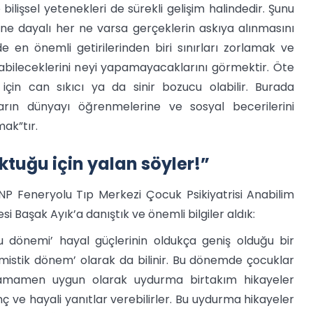
bilişsel yetenekleri de sürekli gelişim halindedir. Şunu
e dayalı her ne varsa gerçeklerin askıya alınmasını
e en önemli getirilerinden biri sınırları zorlamak ve
bileceklerini neyi yapamayacaklarını görmektir. Öte
çin can sıkıcı ya da sinir bozucu olabilir. Burada
arın dünyayı öğrenmelerine ve sosyal becerilerini
mak”tır.
tuğu için yalan söyler!”
P Feneryolu Tıp Merkezi Çocuk Psikiyatrisi Anabilim
si Başak Ayık’a danıştık ve önemli bilgiler aldık:
 dönemi’ hayal güçlerinin oldukça geniş olduğu bir
mistik dönem’ olarak da bilinir. Bu dönemde çocuklar
e tamamen uygun olarak uydurma birtakım hikayeler
nç ve hayali yanıtlar verebilirler. Bu uydurma hikayeler