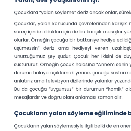
Çocuklara “yalan söyleme” deriz ancak onlar, sürekl
Çocuklar, yalan konusunda çevrelerinden karışık mes
süreç içinde oldukları için de bu karışık mesajlar y
olurlar. Örneğin çocuğa bir battaniye hediye edildiği
üşümezsin” deriz ama hediyeyi veren uzaklaştığı
Unuttuğumuz şey şudur: Çocuk her ikisini de duym
sustururuz. Örneğin çocuk halasına “Annem senin y
durumu halaya açıklamak yerine, çocuğu susturmayı
anlatırız ama televizyon dizilerinde yalanlar yüzü
Bu da çocuğa “uygunsuz” bir durumun “komik” old
mesajlardır ve doğru olanı anlaması zaman alır.
Çocukların yalan söyleme eğiliminde b
Çocukların yalan söylemesiyle ilgili belki de en ön