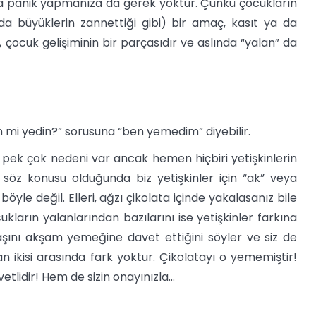
nda panik yapmanıza da gerek yoktur. Çünkü çocukların
da büyüklerin zannettiği gibi) bir amaç, kasıt ya da
 çocuk gelişiminin bir parçasıdır ve aslında “yalan” da
n mi yedin?” sorusuna “ben yemedim” diyebilir.
 pek çok nedeni var ancak hemen hiçbiri yetişkinlerin
 söz konusu olduğunda biz yetişkinler için “ak” veya
öyle değil. Elleri, ağzı çikolata içinde yakalasanız bile
ların yalanlarından bazılarını ise yetişkinler farkına
şını akşam yemeğine davet ettiğini söyler ve siz de
n ikisi arasında fark yoktur. Çikolatayı o yememiştir!
lidir! Hem de sizin onayınızla…