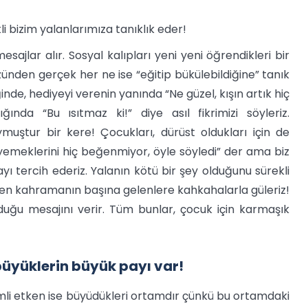
i bizim yalanlarımıza tanıklık eder!
ajlar alır. Sosyal kalıpları yeni yeni öğrendikleri bir
üzünden gerçek her ne ise “eğitip bükülebildiğine” tanık
nde, hediyeyi verenin yanında “Ne güzel, kışın artık hiç
nda “Bu ısıtmaz ki!” diye asıl fikrimizi söyleriz.
uştur bir kere! Çocukları, dürüst oldukları için de
emeklerini hiç beğenmiyor, öyle söyledi” der ama biz
 tercih ederiz. Yalanın kötü bir şey olduğunu sürekli
nden kahramanın başına gelenlere kahkahalarla güleriz!
uğu mesajını verir. Tüm bunlar, çocuk için karmaşık
üyüklerin büyük payı var!
emli etken ise büyüdükleri ortamdır çünkü bu ortamdaki