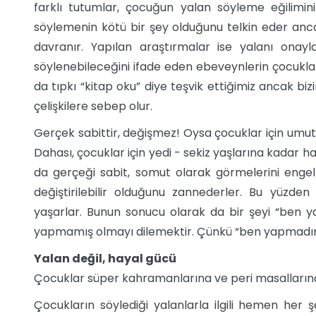
farklı tutumlar, çocuğun yalan söyleme eğilimi
söylemenin kötü bir şey olduğunu telkin eder an
davranır. Yapılan araştırmalar ise yalanı ona
söylenebileceğini ifade eden ebeveynlerin çocuklar
da tıpkı “kitap oku” diye teşvik ettiğimiz ancak 
çelişkilere sebep olur.
Gerçek sabittir, değişmez! Oysa çocuklar için umut 
Dahası, çocuklar için yedi - sekiz yaşlarına kadar ha
da gerçeği sabit, somut olarak görmelerini engell
değiştirilebilir olduğunu zannederler. Bu yüzde
yaşarlar. Bunun sonucu olarak da bir şeyi “ben 
yapmamış olmayı dilemektir. Çünkü “ben yapmadım
Yalan değil, hayal gücü
Çocuklar süper kahramanlarına ve peri masallarına 
Çocukların söylediği yalanlarla ilgili hemen her ş