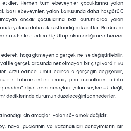
ni etkiler. Hemen tüm ebeveynler çocuklarına yalan
cak bazı ebeveynler, yalan konusunda daha hoşgörülü
ylamayan ancak çocuklarına bazı durumlarda yalan
ında yalana daha sık rastlandığını kanıtlar. Bu durum
bizim örnek olma adına hiç kitap okumadığımıza benzer
ederek, hoşa gitmeyen o gerçek ne ise değiştirilebilir.
yal ile gerçek arasında net olmayan bir çizgi vardır. Bu
er. Arzu edince, umut edince o gerçeğin değişebilir,
n süper kahramanlara inanır, peri masallarını adeta
yapmadım” diyorlarsa amaçları yalan söylemek değil,
” dediklerinde durumun düzeleceğini zannederler.
inandığı için amaçları yalan söylemek değildir.
ey, hayal güçlerinin ve kazandıkları deneyimlerin bir