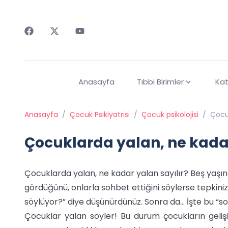
Faceebok
Twitter
Youtube
Anasayfa
Tıbbi Birimler
Kat
Anasayfa
/
Çocuk Psikiyatrisi
/
Çocuk psikolojisi
/
Çocuk
Çocuklarda yalan, ne kadar
Çocuklarda yalan, ne kadar yalan sayılır? Beş yaşın
gördüğünü, onlarla sohbet ettiğini söylerse tepkini
söylüyor?” diye düşünürdünüz. Sonra da… İşte bu “so
Çocuklar yalan söyler! Bu durum çocukların geli