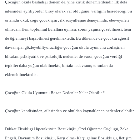
Çocuğun okula başladığı dönem de, yine kritik dönemlerdendir. İlk defa
ailesinden ayrılıyordur, birey olarak var olduğunu, varlığını hissedeceği bir
ortamdır okul, çoğu çocuk için , ilk sosyalleşme deneyimidir, ebeveynleri
olmadan. Hem toplumsal kurallara uyması, sorun yaşarsa çözebilmesi, hem
de öğrenmeyi başabilmesi gerekmektedir. Bu dönemde de çocukta agresif
davranışlar gözleyebiliyoruz.Eğer çocuğun okula uyumunu zorlaştıran
birtakım psikiyatrik ve psikolojik nedenler de varsa, çocuğun verdiği
tepkiler daha yoğun olabilmekte, birtakım davranış sorunları da
eklenebilmektedir .
Çocuğun Okula Uyumunu Bozan Nedenler Neler Olabilir ?
Çocuğun kendisinden, ailesinden ve okuldan kaynaklanan nedenler olabilir.
Dikkat Eksikliği Hiperaktivite Bozukluğu, Özel Öğrenme Güçlüğü, Zeka
Engeli, Davranım Bozukluğu, Karşı olma- Karşı gelme Bozukluğu, İletişim