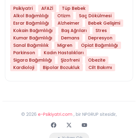
Psikiyatri
AFAZİ
Tüp Bebek
Alkol Bağımlılığı
Otizm
Saç Dökülmesi
Esrar Bağımlılığı
Alzheimer
Bebek Gelişimi
Kokain Bağımlılığı
Baş Ağrıları
Stres
Kumar Bağımlılığı
Demans
Depresyon
Sanal Bağımlılık
Migren
Opiat Bağımlılığı
Parkinson
Kadın Hastalıkları
Sigara Bağımlılığı
Şizofreni
Obezite
Kardioloji
Bipolar Bozukluk
Cilt Bakımı
©
2026
e-Psikiyatri.com
, bir NPGRUP sitesidir,
Faceebok
Twitter
Youtube
Yukarı Çık