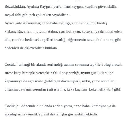
Bozuklukları, Ayrılma Kaygısı, performans kaygısı, kendine güvensizlik,
sosyal fobi gibi pek çok etken sayabiliriz.
Ayrıca, aile içi sorunlar, anne-baba ayrılığı, kardeş doğumu, kardeş
kıskançlığı, ailenin tutum hataları, aşırı kollayan, koruyan ya da ihmal eden
aile, çocukta bedensel engellerin varlığı, öğretmenin tarzı, okul ortamı, gibi
nedenleri de ekleyebiliriz bunlara.
Çocuk, herhangi bir alanda zorlandığı zaman savunma tepkileri oluşturacak,
strese karşı bir tepki verecektir. Okul başarıszlığı, uyum güçlükleri, içe
kapanım ya da agresivite ,(saldırgan davranışlar) , uyku, yeme sorunları ,
birtakım davranış sorunları ( alt ıslatma, kaka kaçırma, kekemelik vb. ) gibi.
Çocuk ,bu dönemde bir alanda zorlanıyorsa, anne-baba -kardeşine ya da
arkadaşlarına yönelik agresif davranışlar gösterebilmektedir.