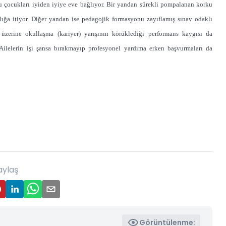
 çocukları iyiden iyiye eve bağlıyor. Bir yandan sürekli pompalanan korku
lığa itiyor. Diğer yandan ise pedagojik formasyonu zayıflamış sınav odaklı
 üzerine okullaşma (kariyer) yarışının körüklediği performans kaygısı da
 Ailelerin işi şansa bırakmayıp profesyonel yardıma erken başvurmaları da
aylaş
Görüntülenme: