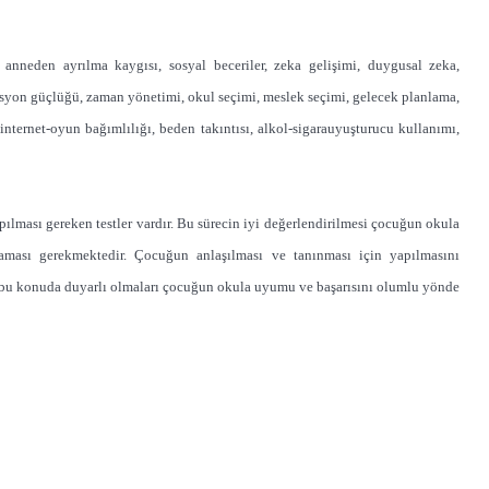
, anneden ayrılma kaygısı, sosyal beceriler, zeka gelişimi, duygusal zeka,
ivasyon güçlüğü, zaman yönetimi, okul seçimi, meslek seçimi, gelecek planlama,
internet-oyun bağımlılığı, beden takıntısı, alkol-sigarauyuşturucu kullanımı,
ılması gereken testler vardır. Bu sürecin iyi değerlendirilmesi çocuğun okula
ası gerekmektedir. Çocuğun anlaşılması ve tanınması için yapılmasını
n bu konuda duyarlı olmaları çocuğun okula uyumu ve başarısını olumlu yönde