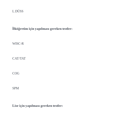
L.DÜSS
İlköğretim için yapılması gereken testler:
WISC-R
CAT/TAT
COG
SPM
Lise için yapılması gereken testler: