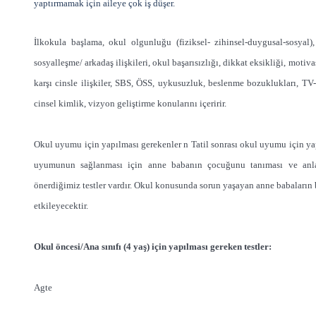
yaptırmamak için aileye çok iş düşer.
İlkokula başlama, okul olgunluğu (fiziksel- zihinsel-duygusal-sosyal)
sosyalleşme/ arkadaş ilişkileri, okul başarısızlığı, dikkat eksikliği, mot
karşı cinsle ilişkiler, SBS, ÖSS, uykusuzluk, beslenme bozuklukları, TV-
cinsel kimlik, vizyon geliştirme konularını içeririr.
Okul uyumu için yapılması gerekenler n Tatil sonrası okul uyumu için yap
uyumunun sağlanması için anne babanın çocuğunu tanıması ve anlam
önerdiğimiz testler vardır. Okul konusunda sorun yaşayan anne babaları
etkileyecektir.
Okul öncesi/Ana sınıfı (4 yaş) için yapılması gereken testler:
Agte