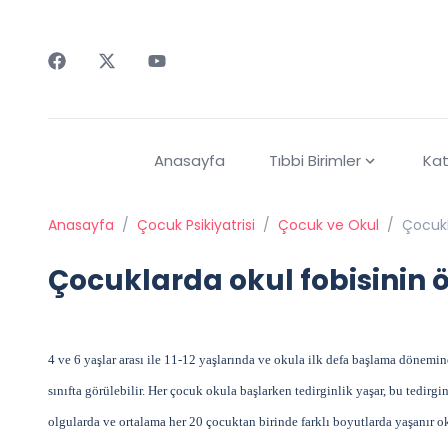
Faceebok
Twitter
Youtube
Anasayfa
Tıbbi Birimler
Kat
Anasayfa
/
Çocuk Psikiyatrisi
/
Çocuk ve Okul
/
Çocukl
Çocuklarda okul fobisinin 
4 ve 6 yaşlar arası ile 11-12 yaşlarında ve okula ilk defa başlama dönemin
sınıfta görülebilir. Her çocuk okula başlarken tedirginlik yaşar, bu tedirgi
olgularda ve ortalama her 20 çocuktan birinde farklı boyutlarda yaşanır o