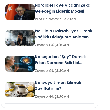
Nöroliderlik ve Vicdani Zekâ:
Geleceğin Liderlik Modeli
Prof.Dr. Nevzat TARHAN
İşe Gidip Çalışabiliyor Olmak
Sağlıklı Olduğunuz Anlamına
Gelir mi?
Zeynep GÜÇLÜCAN
Konuşurken “Şey” Demek
Erken Demans Belirtisi
Olabilir mi?
Zeynep GÜÇLÜCAN
Kahveye Limon Sıkmak
Zayıflatır mı?
Zeynep GÜÇLÜCAN