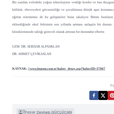
Bir yandan evlerdeki yoğun teknolojinin verdiği konfor ve haz duygusu
kültürü; ebeveynleri güvensizliğe ve çocuklarına dönük aşırı korumacı
eğitim sistemimiz de bu gelişmeleri biraz ıskalıyor. Bütün bunların
eklendiğinde okul fobisinin son yıllarda artması anlaşılır bir durum.
kliniklerimizde sıklığı göreceli olarak arttıran bir durumdur elbette.
UZM. DR. SERDAR ALPASRLAN
DR. AHMET ÇEVİKASLAN
KAYNAK:
//www.bugun.com.tr/haber_detay.asp?haberID=37067
P
Yazar:
Zeynep GÜÇLÜCAN