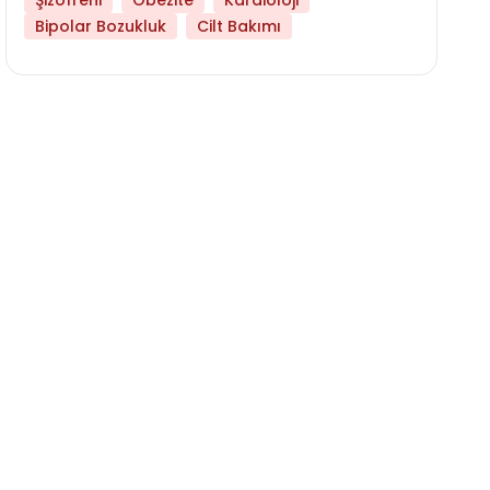
Şizofreni
Obezite
Kardioloji
Bipolar Bozukluk
Cilt Bakımı