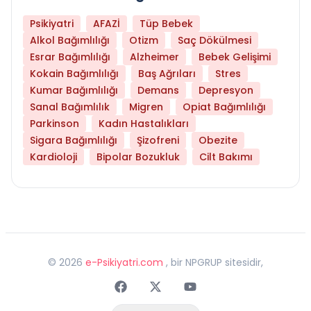
Psikiyatri
AFAZİ
Tüp Bebek
Alkol Bağımlılığı
Otizm
Saç Dökülmesi
Esrar Bağımlılığı
Alzheimer
Bebek Gelişimi
Kokain Bağımlılığı
Baş Ağrıları
Stres
Kumar Bağımlılığı
Demans
Depresyon
Sanal Bağımlılık
Migren
Opiat Bağımlılığı
Parkinson
Kadın Hastalıkları
Sigara Bağımlılığı
Şizofreni
Obezite
Kardioloji
Bipolar Bozukluk
Cilt Bakımı
©
2026
e-Psikiyatri.com
, bir NPGRUP sitesidir,
Faceebok
Twitter
Youtube