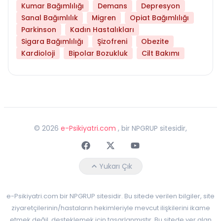
Kumar Bağımlılığı
Demans
Depresyon
Sanal Bağımlılık
Migren
Opiat Bağımlılığı
Parkinson
Kadın Hastalıkları
Sigara Bağımlılığı
Şizofreni
Obezite
Kardioloji
Bipolar Bozukluk
Cilt Bakımı
©
2026
e-Psikiyatri.com
, bir NPGRUP sitesidir,
Faceebok
Twitter
Youtube
Yukarı Çık
e-Psikiyatri.com bir NPGRUP sitesidir. Bu sitede verilen bilgiler, site
ziyaretçilerinin/hastaların hekimleriyle mevcut ilişkilerini ikame
etmek değil, desteklemek için tasarlanmıştır. Bu sitede yer alan