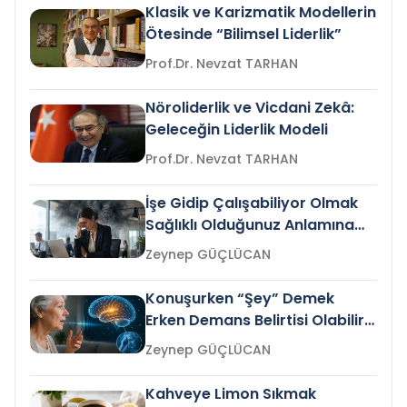
Klasik ve Karizmatik Modellerin
Ötesinde “Bilimsel Liderlik”
Prof.Dr. Nevzat TARHAN
Nöroliderlik ve Vicdani Zekâ:
Geleceğin Liderlik Modeli
Prof.Dr. Nevzat TARHAN
İşe Gidip Çalışabiliyor Olmak
Sağlıklı Olduğunuz Anlamına
Gelir mi?
Zeynep GÜÇLÜCAN
Konuşurken “Şey” Demek
Erken Demans Belirtisi Olabilir
mi?
Zeynep GÜÇLÜCAN
Kahveye Limon Sıkmak