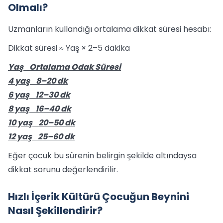
Olmalı?
Uzmanların kullandığı ortalama dikkat süresi hesabı:
Dikkat süresi ≈ Yaş × 2–5 dakika
Yaş Ortalama Odak Süresi
4 yaş 8–20 dk
6 yaş 12–30 dk
8 yaş 16–40 dk
10 yaş 20–50 dk
12 yaş 25–60 dk
Eğer çocuk bu sürenin belirgin şekilde altındaysa
dikkat sorunu değerlendirilir.
Hızlı İçerik Kültürü Çocuğun Beynini
Nasıl Şekillendirir?