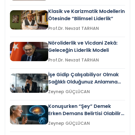
Klasik ve Karizmatik Modellerin
Ötesinde “Bilimsel Liderlik”
Prof.Dr. Nevzat TARHAN
Nöroliderlik ve Vicdani Zekâ:
Geleceğin Liderlik Modeli
Prof.Dr. Nevzat TARHAN
İşe Gidip Çalışabiliyor Olmak
Sağlıklı Olduğunuz Anlamına
Gelir mi?
Zeynep GÜÇLÜCAN
Konuşurken “Şey” Demek
Erken Demans Belirtisi Olabilir
mi?
Zeynep GÜÇLÜCAN