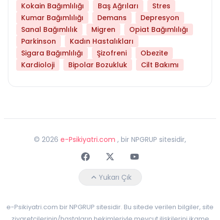
Kokain Bağımlılığı
Baş Ağrıları
Stres
Kumar Bağımlılığı
Demans
Depresyon
Sanal Bağımlılık
Migren
Opiat Bağımlılığı
Parkinson
Kadın Hastalıkları
Sigara Bağımlılığı
Şizofreni
Obezite
Kardioloji
Bipolar Bozukluk
Cilt Bakımı
©
2026
e-Psikiyatri.com
, bir NPGRUP sitesidir,
Faceebok
Twitter
Youtube
Yukarı Çık
e-Psikiyatri.com bir NPGRUP sitesidir. Bu sitede verilen bilgiler, site
ziyaretçilerinin/hastaların hekimleriyle mevcut ilişkilerini ikame