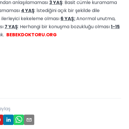
fından anlaşılamaması
3 YAŞ
: Basit cümle kuramama
ılamaması
4 YAŞ
: İstediğini açık bir şekilde dile
 ilerleyici kekeleme olması
6 YAŞ:
Anormal unutma,
sı
7 YAŞ
: Herhangi bir konuşma bozukluğu olması
1-15
ak.
BEBEKDOKTORU.ORG
aylaş