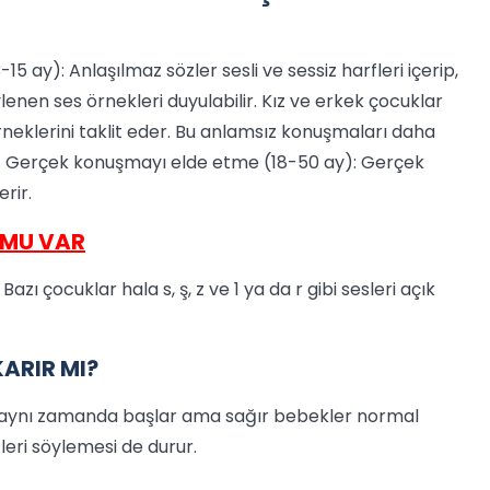
5 ay): Anlaşılmaz sözler sesli ve sessiz harfleri içerip,
nen ses örnekleri duyulabilir. Kız ve erkek çocuklar
rneklerini taklit eder. Bu anlamsız konuşmaları daha
. Gerçek konuşmayı elde etme (18-50 ay): Gerçek
rir.
MU VAR
Bazı çocuklar hala s, ş, z ve 1 ya da r gibi sesleri açık
KARIR MI?
e aynı zamanda başlar ama sağır bebekler normal
eri söylemesi de durur.