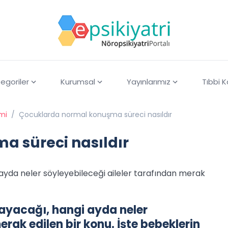
egoriler
Kurumsal
Yayınlarımız
Tıbbi 
imi
/
Çocuklarda normal konuşma süreci nasıldır
 süreci nasıldır
da neler söyleyebileceği aileler tarafından merak
yacağı, hangi ayda neler
erak edilen bir konu. İşte bebeklerin