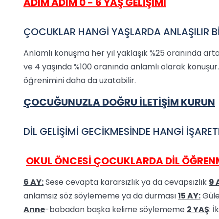
ADIM ADIM 0 - 6 YAŞ GELİŞİMİ
ÇOCUKLAR HANGİ YAŞLARDA ANLAŞILIR Bİ
Anlamlı konuşma her yıl yaklaşık %25 oranında arta
ve 4 yaşında %100 oranında anlamlı olarak konuşur
öğrenimini daha da uzatabilir.
ÇOCUĞUNUZLA DOĞRU İLETİŞİM KURUN
DİL GELİŞİMİ GECİKMESİNDE HANGİ İŞARET
OKUL ÖNCESİ ÇOCUKLARDA DİL ÖĞRENME
6 AY:
Sese cevapta kararsızlık ya da cevapsızlık
9 
anlamsız söz söylememe ya da durması
15 AY:
Güle
Anne
-babadan başka kelime söylememe
2 YAŞ
: 