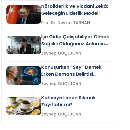
Nöroliderlik ve Vicdani Zekâ:
Geleceğin Liderlik Modeli
Prof.Dr. Nevzat TARHAN
İşe Gidip Çalışabiliyor Olmak
Sağlıklı Olduğunuz Anlamına
Gelir mi?
Zeynep GÜÇLÜCAN
Konuşurken “Şey” Demek
Erken Demans Belirtisi
Olabilir mi?
Zeynep GÜÇLÜCAN
Kahveye Limon Sıkmak
Zayıflatır mı?
Zeynep GÜÇLÜCAN