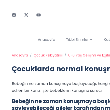
Faceebok
Twitter
Youtube
Anasayfa
Tıbbi Birimler
Kat
Anasayfa
/
Çocuk Psikiyatrisi
/
0-6 Yaş Gelişimi ve Eğit
Çocuklarda normal konuşma
Bebeğin ne zaman konuşmaya başlayacağı, hangi ay
edilen bir konu. İşte bebeklerin konuşma süreci.
Bebeğin ne zaman konuşmaya başla
söyleyebileceği aileler tarafından m