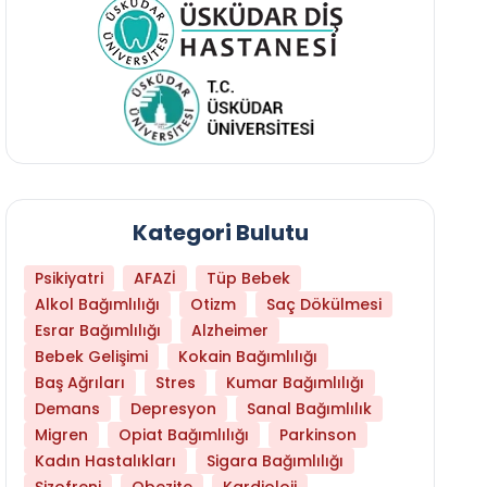
Kategori Bulutu
Psikiyatri
AFAZİ
Tüp Bebek
Alkol Bağımlılığı
Otizm
Saç Dökülmesi
Esrar Bağımlılığı
Alzheimer
Bebek Gelişimi
Kokain Bağımlılığı
Baş Ağrıları
Stres
Kumar Bağımlılığı
Hangi Yaşta Hangi Testi Yaptırmanız Gerekt
Demans
Depresyon
Sanal Bağımlılık
Migren
Opiat Bağımlılığı
Parkinson
Kadın Hastalıkları
Sigara Bağımlılığı